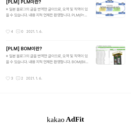
[PLM] PLM이란?
AD이외의 제품 데이터도 다수 존재한다. 사양서등의 문서,
글 내용
설계 데이터, 설계나 생산 일정등, 작성 어플리케이션도 다
※ 일본 블로그의 글을 번역한 글이므로, 오역 및 직역이 있
른 데이터가 방대하여 관리가 힘들다. 그러나 PDM을 도입
을 수 있습니다. 내용 지적 언제든 환영합니다. PLM(Prod
하여 제품마다 데이터를 일괄 관리하는 것이 가능해진다.
uct lifecycle management, 이하PLM)이란 PLM이란
PDM의 기능 PDM에는 다음과 같은 주요 기능이 있다. 1..
제조업에 있어 value chain(영업-설계-제조-품질보증-
작성시간
4
0
2021. 1. 6.
서비스) 의 각 공정에서 관리되고 있는 부품과 관련된 기술
데이터를 통합함으로써 전공정에서 모순이 없는 데이터의
공통 이용을 실현 시스템이다. PLM은 부품 데이터인 BO
[PLM] BOM이란?
M(부품표)이 중심이 된다. 부품은 설계의 BOM (부품표)
글 내용
로 모두 표현 가능하다. 설계 업무에서 작성하는 BOM을 E
※ 일본 블로그의 글을 번역한 글이므로, 오역 및 직역이 있
-BOM이라고 하고, 제품 구성·제품특성(자재, 형태 등) 등
을 수 있습니다. 내용 지적 언제든 환영합니다. BOM(Bill
부품의 구성·특성 정보를 모두 갖고 있다. 이 E-BOM은 제
Of Material: 자재 명세서, 이하 BOM)란 무엇인지 기초
조·애프터 서비스에 필요한 정보의 원천이다. ..
적인 지식부터 복잡해진 현대의 제조업에 있어 BOM이 필
작성시간
3
2
2021. 1. 6.
수불가결해진 이유, 그리고 BOM에 있어서 요구되는 기능
까지 자세히 설명하도록 하겠다. BOM이란? 그리고 차세
대 BOM에 대해 2017년부터 제조업에서 떠오른 키워드
인 "IoT"와 "AR"를 실제 현장에서 어떻게 활용하면 좋을
것인가에 대해 구체적인 방향으로 포커스가 이동됐다. 그
러나 실제로 이와 같은 최신 기술이나 새로운 프레임 등을
제품 개발의 환경에 적용하려고 하면, 중요해지는 것이 "제
품의 정보가 제대로 정리 정돈되어 있는가"라는 질문이다.
이러한 제품 ..