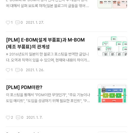
1. AML이란 AML이란 "Aras Markup Language"의
에 대해서 살펴 보도록 하자(일본 블로그의 글들을 엮어 번
약어로 Aras의 도자적인 XML 스키마(문법과 비슷한 것)
역·정리한 것이라, 한국의 제조업에서 사용하는 말과 다를
이다. 아이템의 검색이나 신신규 작성, 갱신, 특수..
수 있다). E-BOM (Engineerng BOM, 설계부품표) 개
작성시간
1
0
2021. 1. 27.
발·설계단계에서 이용된다. 부품이나 모듈의 사양, 설계 정
보(도면 데이터), 기술 정보 등이 표시되므로, 부품이나 모
듈의 상세 정보를 제공한다. M-BOM (Manufacturing B
[PLM] E-BOM(설계 부품표)과 M-BOM
OM, 제조부품표) 제품의 조립에 필요한 부품을 리스트로
(제조 부품표)의 관계성
표시한 것이다. 제조(가공·조립·외주)에 필요한 부품, 재료
글 내용
정보와 공장 정보를 표시하고 생산 스케줄이나 생산 지표,
※ 2016년도의 일본의 한 블로그 포스팅을 번역한 글입니
공정 관리, 부품 준비(공급 업체에 발주 넣는 타이밍)에 활
다. 오역과 직역이 있을 수 있으며, 현재와 내용의 차이가
용된다. 바로 위에서 언급한 내용을 표로 나타내면 다음..
있을 수 있습니다. E-BOM과 M-BOM 사이에 괴리가 발
작성시간
1
0
2021. 1. 26.
생하는 주된 이유는 아래의 네 가지이다. (1) 품목 코드의
불일치 (2) 대체부품의 사용 (3) 부자재나 포장소재의 추가
(4) 설계 변경의 발생과 재료 품절 타이밍의 불 일치 이러
[PLM] PDM이란?
한 E-BOM, M-BOM의 분단의 배경에는 설계 부문(본사)
글 내용
이 포스팅을 통해서 "PDM이란 무엇인가", "주요 기능이나
와 제조부문(공장)의 조직적 괴리의 영향이 있다. 원래 현
도입 메리트", "도입을 성공하기 위해 필요한 포인트", "PD
대의 BOM개념은, 즉 스트럭처(구조형) BOM의 개념읜 1
M과 PLM의 차이"에 대해서 설명하고자 한다. PDM (Pro
960년대에 탄생했다. 이 개념은 MRP이라는 생산관리 방
duct Data Management)이란? PDM이란 설계시에 작
법과 함께 확립됐다. 즉 제조을 강력히 의식한 것이 현재의
작성시간
2
0
2021. 1. 7.
성하는 CAD등의 제품 데이터나 BOM(제품표) 등의 설계
M-BOM에 상응하는 것이다. 그럼 E-BOM의 원형에 대
기술에 관해 정보를 일괄 관리하는 제품 정보 관리 시스템
해 ..
이다. 설계에서는 CAD를 사용하는 것일 일반적이지만, C