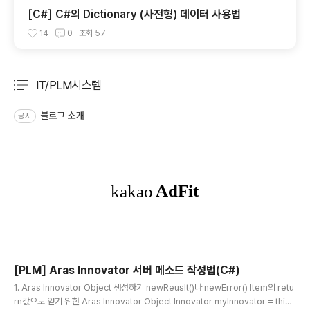
[C#] C#의 Dictionary (사전형) 데이터 사용법
14
0
조회
57
IT/PLM시스템
분류 전체보기
주요 글 목록
블로그 소개
공지
[PLM] Aras Innovator 서버 메소드 작성법(C#)
글 내용
1. Aras Innovator Object 생성하기 newReuslt()나 newError() Item의 retu
rn값으로 얻기 위한 Aras Innovator Object Innovator myInnovator = this.