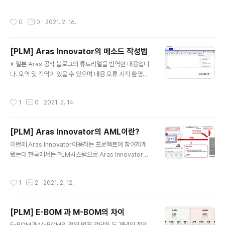
getInnovator(); 2. Item Object 생성하기 적용할 query나 Item을 추가하는 It
em Object 생성하기 Item myItem = this.newItem(myItem, myAction); In
작성시간
0
0
2021. 2. 16.
novator myInnovator = this.getInnovator(); Item myItem = myInnovato
r.newResult(resultText); Item myError = myInnovator.newError(error
Message); 3. 하나..
[PLM] Aras Innovator의 메소드 작성법
글 내용
※ 일본 Aras 공식 블로그의 튜토리얼을 번역한 내용입니
다. 오역 및 직역이 있을 수 있으며 내용 오류 지적 환영합
니다. 1. 메소드 인터페이스 ① 명칭(名称)：메소드의 명
칭을 입력(필수). 대소문자를 구분함. ② 코멘트(コメン
작성시간
1
0
2021. 2. 14.
ト): 메소드의 목적이나 설명 등을 입력. ③ 실행허가(実行
許可) :이 메소드의 실행을 허가하는 아이덴티티를 지정.
④ 메뉴바(シールバー) : 아래에서 상세히 설명할 예정. ⑤
[PLM] Aras Innovator의 AML이란?
Code Guide : IOM의 간단 가이드. 상세 가이드는 "API
글 내용
Reference"에서 확인 가능. ⑥ Help/Debug : "Help"
이번에 Aras Innovator이용하는 프로젝트에 참여하게
태그에는 Code Guide에서 선택된 클래스 등의 헬프 내
됐는데 한국에서는 PLM시스템으로 Aras Innovator을
용이 표시되며, "Debug" 태그는 컴파일 에러가 표시됨. 4
사용하는 경우가 거의 없는 듯하다. 검색해보면 한국어 자
번의 메뉴바에 대한 설명은 아래의 이미지..
료는 거의 0건에 가까웠다. 일본에서는 Aras Innovator
작성시간
1
2
2021. 2. 12.
를 커스터마이즈해서 PLM시스템을 만들어서 의뢰한 제조
기업에 납품하는 경우가 꽤 있어서 그런지 일본어 자료는
어느정도 존재했다. 따라서 공부겸 당분간 일본 Aras Inn
[PLM] E-BOM 과 M-BOM의 차이
ovator 공식 블로그에 올라 온 튜토리얼의 시리즈 일부(특
글 내용
히 내가 필요한 자료 위주)를 번역하여 업로드할 계획이다.
E-BOM과 M-BOM의 정의 먼저 간단히 두 개념의 정의