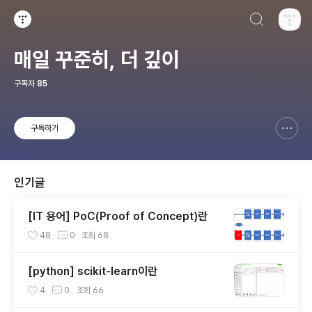
검색하기
티스토리
매일 꾸준히, 더 깊이
구독자
85
구독하기
신고하기 레이어
열기
인기글
[IT 용어] PoC(Proof of Concept)란
48
0
조회
68
[python] scikit-learn이란
4
0
조회
66