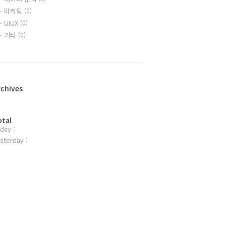
마케팅
(0)
UIUX
(0)
기타
(0)
rchives
otal
day :
sterday :