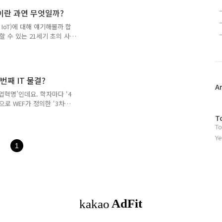
worx Foundation,
)'이란 과연 무엇일까?
 analytics, ThingWorx
있..
(이하 IoT)에 대해 얘기해볼까 합
할 수 있는 21세기 초의 사
인터넷으로 확장하여, 사물은 물
는 개념으로 진화한 것입니
까요? PTC의 CEO 짐 헤
 석학으로 꼽히는 하버드 비즈
 번째 IT 물결?
제시한 내용을 옮겨왔습니다.
A
 관리 기술, IoT 통합 플
업혁명’인데요. 학자마다 ‘4
로 WEF가 정의한 ‘3차
학 등의 경계를 융합하는 기
방
T
존의 다양한 영역이 융합되어
To
문
은 기술 등장해 지금의 ‘4
자
Ye
고리를 통해 4차 산업혁명이
1
수
로 약 5~6차례의 포스팅으
야를 전공하는 학생이나 전문
 다루지 못하는 부분이..