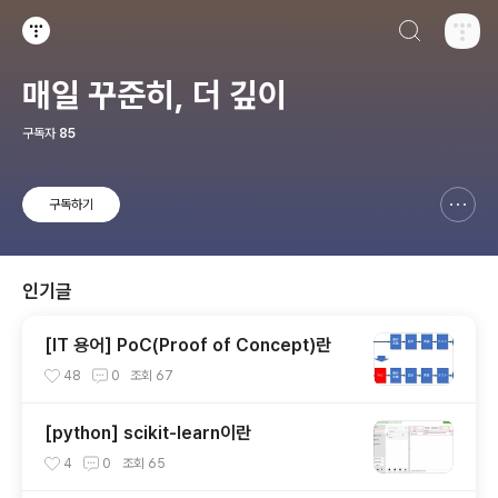
검색하기
티스토리
매일 꾸준히, 더 깊이
구독자
85
구독하기
신고하기 레이어
열기
인기글
[IT 용어] PoC(Proof of Concept)란
48
0
조회
67
[python] scikit-learn이란
4
0
조회
65