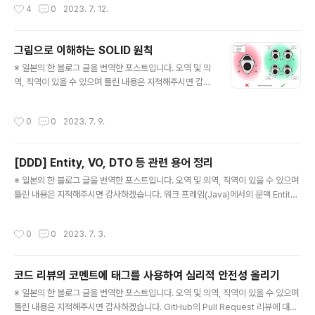
작성시간
4
0
2023. 7. 12.
의 그러나 Composition API를 사용하면 아래와 같이 바뀐다. 상세한 내용에 대해
서 설명하자면 길어지므로 다음에 기회가 된다면 구체적으로 설명하도록 하겠다. Fr
agments vue2에서는 컴포넌트의 루트 요소가 1개일 필요가 있었다. ... ... ... ({ ...
그림으로 이해하는 SOLID 원칙
}) }).mount('#app') 라이프 사이클 Vue3에서는 라이프 사이클의 일..
글 내용
※ 일본의 한 블로그 글을 번역한 포스트입니다. 오역 및 의
역, 직역이 있을 수 있으며 틀린 내용은 지적해주시면 감사
하겠습니다. 이 포스트는 Ugonna Thelam 저자가 작성
한 "The S.O.L.I.D Principles in Pictures"을 번역한
작성시간
0
0
2023. 7. 9.
것입니다. 시작하기에 앞서 오브젝트 지향 프로그래밍에
정통한 사람이라면 SOLID 원칙에 대해서 들어본 적이 있
을 것이다. 이 다섯 가지의 소프트웨어 개발 원칙은 소프트
[DDD] Entity, VO, DTO 등 관련 용어 정리
웨어 구축시에 따라야 할 가이드 라인으로 소프트웨어의
글 내용
확장성이나 보수성을 높이기 위한 것으로, 소프트웨어 엔
※ 일본의 한 블로그 글을 번역한 포스트입니다. 오역 및 의역, 직역이 있을 수 있으며
지니어인 Robert C.Martin이 제안한 것이다. SOLID에
틀린 내용은 지적해주시면 감사하겠습니다. 워크 프레임(Java)에서의 문맥 Entity
관한 멋진 설명은 인터넷 상에 굉장히 많지만, 일러스트가
Java Persistence API, AOD.NET등등, 각종 프레임 워크에서 대체로 "O/R맵핑
있는 것은 거의 보지 못했다. 따라서 나와 비슷한 시..
의 단위"로 사용되고 있는 워드. 워크 프레임의 힘을 빌려 데이터 베이스의 구구현을
작성시간
0
0
2023. 7. 3.
의식하지 않고 데이터 구조를 획득할 수 있다. Plain Old Java Object(POJO) En
tity와 같은 특정 워크 프레임에 의존하는 기능이 필수가 아닌, 용어 유래의 "보통의
오브젝트"를 사용하는 것이 좋을 때, 그것을 강조하고 싶을 때 사용하기 위해 Martin
코드 리뷰의 코멘트에 태그를 사용하여 심리적 안전성 올리기
Fowler가 만든 단어이다. Data Transfer Object(DTO) ..
글 내용
※ 일본의 한 블로그 글을 번역한 포스트입니다. 오역 및 의역, 직역이 있을 수 있으며
틀린 내용은 지적해주시면 감사하겠습니다. GitHub의 Pull Request 리뷰에 대해