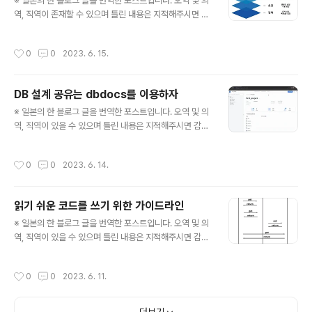
어쩌지?" 라던가 "이 작업 자체가 구체적으로 ..
※ 일본의 한 블로그 글을 번역한 포스트입니다. 오역 및 의
역, 직역이 존재할 수 있으며 틀린 내용은 지적해주시면 감
사하겠습니다. '프로덕트 개발에 있어서 UX가 중요하다는
것을 알지만 어떻게 하면 좋을지 모르겠다'라고 생각하고
작성시간
0
0
2023. 6. 15.
있지 않은가? 이번 포스트에서는 UX을 디자인하는 방침인
"UX의 5단계 모델"에 대해서 설명하고자 한다. UX의 5단
계 모델이란? UX의 5단계 모델이란. UX(User Experie
DB 설계 공유는 dbdocs를 이용하자
nce)의 요소를 5개의 단계로 분류한 것이다. 이 개념에 대
글 내용
해 이해하기 위해서 그 전에 UX는 무엇인지에 대해서 알
※ 일본의 한 블로그 글을 번역한 포스트입니다. 오역 및 의
필요가 있다. UX(=User Experience)이란? 유저가 프
역, 직역이 있을 수 있으며 틀린 내용은 지적해주시면 감사
로덕트를 이용했을 때 얻게 되는 체험, 감정의 전체를 의미
하겠습니다. DB설계의 관리나 생성이 힘들지 않은가? 오
한다. 예를 들어 메시지 어플리케이션에서 친구와 연력하
늘은 DB 설계의 공유와 관리에 편리한 툴인 dbdocs에
작성시간
0
0
2023. 6. 14.
기,..
대해서 이야기하고 한자. dbdocs를 사용하면, 설계의 가
시화나 공유가 간단해진다. 이번에는 장점과 실제 사용법
에 대해서 설명하도록 하겠다. dbdocs이란? dbdocs는
읽기 쉬운 코드를 쓰기 위한 가이드라인
코드베이스(DBML)로 DB설계를 관리하고, URL로 공유
글 내용
하는 것이 가능한 툴이다. 데이터 베이스의 테이블 구조나
※ 일본의 한 블로그 글을 번역한 포스트입니다. 오역 및 의
관계성을 과시화하여, 이것을 다른 팀 멤버나 기업의 이해
역, 직역이 있을 수 있으며 틀린 내용은 지적해주시면 감사
관계자에게 쉽게 공유할 수 있다. dbdocs의 장점 dbdo
하겠습니다. TypeDoc를 활용하기 TypeScript용의 도
cs의 장점에 대해서 살펴보자. 1. 무료 맨 처음으로 dbdo
큐멘트를 생성하는 툴이다. 메소드등의 처리를 보완해주므
작성시간
0
0
2023. 6. 11.
cs는 기본 ..
로 처리의 흐름등 여러 가지를 알기 쉽게 해준다. /** * @
param a - the first number * @param b - the sec
ond number */ export function sum(a: number,