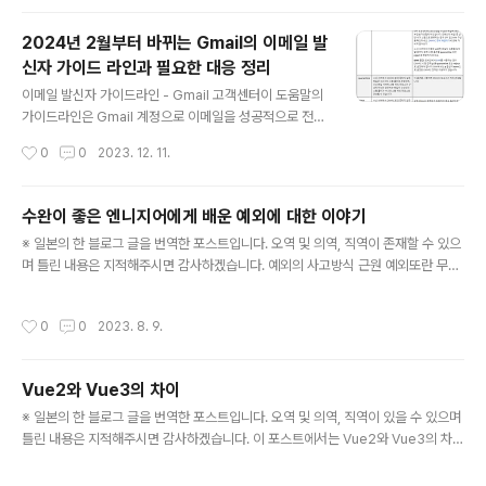
세 부분으로 구성되어 있으며, 각각 Base64Url로 엔코딩된다. JWT의 필요성과
장점 그럼 여기서 JWT가 필요한 이유와 어떤 장점이 있는지에 대해 알아보자. JW
2024년 2월부터 바뀌는 Gmail의 이메일 발
T의 최대 장점은 "상태를 유지하지 않는" 성질이다. 즉, JWT는 정보 자체를 토큰 내
신자 가이드 라인과 필요한 대응 정리
에 보유하고 있으므로 서버..
글 내용
이메일 발신자 가이드라인 - Gmail 고객센터이 도움말의
가이드라인은 Gmail 계정으로 이메일을 성공적으로 전송
하는 데 도움이 됩니다. Gmail 계정은 다음 계정 유형 중
작성시간
0
0
2023. 12. 11.
하나입니다. @gmail.com 또는 googlemail.com으로
끝나는 개인 계정 Google Workspsupport.google.c
om 2024년 2월 1일부터 Google이 대량으로 메일을
수완이 좋은 엔니지어에게 배운 예외에 대한 이야기
보내는 발신자에 대한 가이드 라인을 변경한다는 공지를
글 내용
※ 일본의 한 블로그 글을 번역한 포스트입니다. 오역 및 의역, 직역이 존재할 수 있으
올렸다. 여기서 대량으로 메일을 보내는 발신자의 기준은 1
며 틀린 내용은 지적해주시면 감사하겠습니다. 예외의 사고방식 근원 예외또란 무엇
일에 5,000개 이상의 메일을 보내는 발신자이다. 이 가이
인가? 보통 이것을 에러이며 무언가 제대로 되지 않았을 때에 알려주는 것(에러가 아
드 라인을 위반했을 경우 이메일이 정상적으로 전송되지
닌 예외도 있지만, 현 시점에서는 이 부분은 신경쓰지 않도록 하자) 역할을 한다. 일
않거나 스팸으로 표시 될 수 있으므로, 메일 관련된 기능이
작성시간
0
0
2023. 8. 9.
부의 프로그래밍 언어는 에러를 반환값으로 반환하는 것을 장려하고 있으며, 당신은
있는 서비스를 운영하고 있는 경우 가이드 라인을 확인하..
반환 값을 확인한다. Python 경우 예외의 사용을 장려하고 있는 언어이며, 이러한
처리에 대해 고려할 필요가 있다. 예외는 반드시 프로그램의 충돌을 일으키는 것은
Vue2와 Vue3의 차이
아니다. 예외는 처리할 수 있다. 예외의 원인인이 완전히 코드 버그(존재하지 않는 변
글 내용
수에 접근하는 등)일 수도 있지만 예외의 발생을 예..
※ 일본의 한 블로그 글을 번역한 포스트입니다. 오역 및 의역, 직역이 있을 수 있으며
틀린 내용은 지적해주시면 감사하겠습니다. 이 포스트에서는 Vue2와 Vue3의 차이
점을 몇 가지 픽업해서 간단하게 소개하고자한다. Composition API Vue2와의
가장 큰 변경점이라고 한다면 Composition API가 도입된 것이다. 이로 인해 Vue