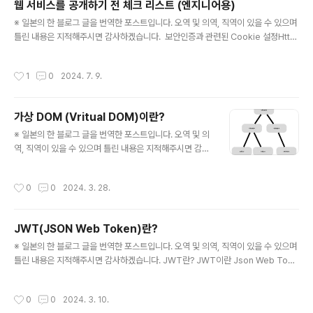
웹 서비스를 공개하기 전 체크 리스트 (엔지니어용)
서 비슷한 기능을 가진 명령어에 reset이 존재한다.다만, reset 명령어의 경우 커밋
글 내용
을 취소했다는 커밋이 남지 않는다는 차이..
※ 일본의 한 블로그 글을 번역한 포스트입니다. 오역 및 의역, 직역이 있을 수 있으며
틀린 내용은 지적해주시면 감사하겠습니다. 보안인증과 관련된 Cookie 설정Http
Only 속성이 설정되어 있을 것XSS의 완화책SameStie 속성이 Lax 혹은 Strict로
되어 있을 것주된 목적은 CSRF 대책, Lax의 경우 Get 리퀘스트를 갱신 처리를 하
작성시간
1
0
2024. 7. 9.
고 있는 엔드토인트가 없는지를 함께 확인Secure 속성이 설정되어 있을 것HTTP
S통신만 Cookie가 보내지도록 설정Domain 속성이 적절히 설정되어 있을 것서브
도메인에도 Cookie가 보내지도록 설정할 경우, 다른 서브 도메인의 사이트에 취약
가상 DOM (Vritual DOM)이란?
성이 있으면 사고로 연결되는 리스크를 이해해둘 것예를 들면 example.com의 C
글 내용
ookie가 채용 사이트..
※ 일본의 한 블로그 글을 번역한 포스트입니다. 오역 및 의
역, 직역이 있을 수 있으며 틀린 내용은 지적해주시면 감사
하겠습니다. 이번 포스트를 통해서 Web개발에 중요한 개
념인 DOM(Document Object Model)과 가상 DOM
작성시간
0
0
2024. 3. 28.
에 대해서 설명하고자 한다. 이 두 가지의 차이점을 이해한
다면 보다 효율적인 Web어플리케이션 개발이 가능해진
다. DOM이란? DOM은 HTML이나 XML 문서 프로그램
JWT(JSON Web Token)란?
에 따른 인터페이스를 의미한다. Web 브라우저가 HTML
글 내용
을 읽어들이면 그것을 해석해서 DOM 트리를 구축한다.
※ 일본의 한 블로그 글을 번역한 포스트입니다. 오역 및 의역, 직역이 있을 수 있으며
이 DOM 트리를 통해서 JavaScript등의 언어로 문서 내
틀린 내용은 지적해주시면 감사하겠습니다. JWT란? JWT이란 Json Web Toke
용이나 구조, 스타일을 조작하게 된다. 다음과 같은 HTML
n의 약어로 정보를 안전히 송수신하기 위한 오픈 스탠드이다. 짧고 간단하게 JWT
코드가 있다고 하자. 이 HTML을 DOM트리를 변환되면 h
는 HTTP 헤더나 쿼리 스트링으로 확실히 정보를 보내거나, 받을 수 있게 된다. 주로
작성시간
0
0
2024. 3. 10.
tml, he..
유저 인증이나 정보 교환을 위해 사용된다. JWT는 "헤더", "페이로드", "시그니처"