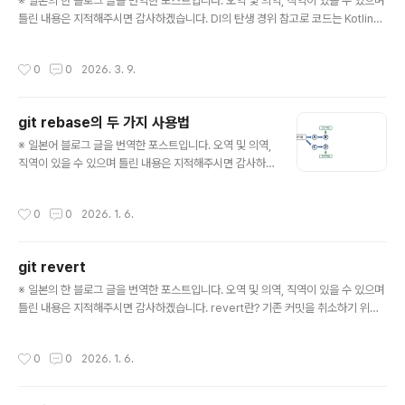
통 다음 특징을 가진다.특징 변경이 ..
※ 일본의 한 블로그 글을 번역한 포스트입니다. 오역 및 의역, 직역이 있을 수 있으며
틀린 내용은 지적해주시면 감사하겠습니다. DI의 탄생 경위 참고로 코드는 Kotlin으
로 작성하도록 하겠다. 제일 먼저 DI를 하지 않고 어느 오브젝트 내에서 외부 오브젝
트를 인스턴스화하는 경우를 살펴보도록 하겠다.class Apple(val hasPoison: B
작성시간
0
0
2026. 3. 9.
oolean = false)// 식품 클래스. 추상적인 개념이어야하지만 사과(Apple)에 의존
해버리고 만다.class Food { fun eat() { val apple = Apple(hasPoison = fal
se) if (apple.hasPoison) { println("게임 오버") } ..
git rebase의 두 가지 사용법
글 내용
※ 일본어 블로그 글을 번역한 포스트입니다. 오역 및 의역,
직역이 있을 수 있으며 틀린 내용은 지적해주시면 감사하
겠습니다. rebase란? 우선 rebase 명령어를 한마디로
표현하면 '지정한 커밋을 브랜치를 바꿔서 다시 만들거나
작성시간
0
0
2026. 1. 6.
한 묶음으로 만들어서 로그를 깨끗하게 하는 명령어'이다.
더 심플하게 말하면 '지정 커밋을 다시 만들어 로그를 청소
하기 위한 명령어'라고도 할 수 있을 것이다. 하지만 이렇게
git revert
말하면 이해하기 어려울 것이므로. 그 사용법과 함께 설명
글 내용
하고자 한다. rebase의 두 가지 중요한 쓰임새제목에서
※ 일본의 한 블로그 글을 번역한 포스트입니다. 오역 및 의역, 직역이 있을 수 있으며
알 수 있는 rebase에는 두 가지 사용법이 존재한다. 한쪽
틀린 내용은 지적해주시면 감사하겠습니다. revert란? 기존 커밋을 취소하기 위한
은 「각각의 브랜치로 늘어나 있던 개발 커밋을 다시 연결한
명령어로,「취소하고 싶은 커밋을 취소하는 커밋을 새롭게 작성한다」라고 하는 처리
다」라고 하는 사용법. 다른 하나는 「여러 개의 커밋을 1 커
로 기존의 커밋을 취소한다.새로 커밋을 추가하고 있을 뿐이지 기존 커밋의 이력이
작성시간
0
0
2026. 1. 6.
밋으로 ..
사라지는 것은 아니다(커밋 로그를 보시면 남아있다).어떤 변경이 있었는가 하는 것
이 (revert한 것을 포함하여) 남기 때문에 원격으로 push되어 공개되어 있는 커밋
에 대해서도 안전하게 사용할 수 있다.'기존 커밋을 원래대로 되돌린다'는 점에 대해