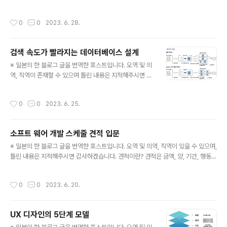
서 코드 리뷰에서 먼저 제일 중요하게 여기는 것은 "요구를 만족하는 동작이 구성되
어 있는가"이다. 그리고 다음은 이러한 점을 중시하여 리뷰하고 있다. 외부 서비스의
작성시간
0
0
2023. 6. 28.
특수한 동작이나 세큐리티등을 고려하고 있는가? 버그가 발생했을 때에 검지할 수
있도록 되어 있는가? 향후에 수정하기 힘들게 되어 있지는 않은가? N+1문제등 퍼포
먼스 문제는 없는가? 그리고 이러한 기준으로 코멘트를 쓸 때에 다음과 같이 태그를
검색 속도가 빨라지는 데이터베이스 설계
나눠서 작성하고 있다. must : 절대적으로 고쳤으면 할 때, 강한 지적이므로 상대의
글 내용
프라이드에 상처를 주지 않도록 주의하면서..
※ 일본의 한 블로그 글을 번역한 포스트입니다. 오역 및 의
역, 직역이 존재할 수 있으며 틀린 내용은 지적해주시면 감
사하겠습니다. 우리 회사의 검색 DB에 대한 간단한 설명
먼저 전제로서 우리 회사에서 다루고 있는 데이터에 대해
작성시간
0
0
2023. 6. 25.
서 가볍게 소개하고자한다. 다루는 데이터의 복잡도 예를
들어, 여행 회사용 어플리케이션이라면 숙박 요소 정보로
다음과 같은 것들을 보유하고 있다. 호텔 정보 (약 2만건)
소프트 웨어 개발 스케줄 견적 입문
플랜 정보 (조식 여부 등) (0~1500건/시설)고객 정보 (~1
글 내용
00건/시설)재고 (~366일분)요금 (~366일 제곱 x 10인
※ 일본의 한 블로그 글을 번역한 포스트입니다. 오역 및 의역, 직역이 있을 수 있으며,
수 패턴 세제곱 x 5패턴의 숙박하는 사람의 구분 세 제곱 /
틀린 내용은 지적해주시면 감사하겠습니다. 견적이란? 견적은 금액, 양, 기간, 행동을
플랜) 전개하면 요금 데이터로는 10~100 건의 주문이므
미리 개산하는 것을 의미한다. 이러한 견적은 무언가를 행하기 전에 사전에 그 결과
로 복잡하다. 1. 1개의 객실이 여러 개의 플랜으로 판매되므
를 예상하는 것을 말한다. 견적을 사용하는 경우는 소프트웨어 개발에 한정된 이야기
작성시간
0
0
2023. 6. 20.
로,..
는 아니지만, 제조업에 있어 어떠한 소프트웨어 개발에 있어서는 "견적"이라는 업무
가 다양한 경우에 등장하고 있다. 견적이 힘든 사람이 많다. 소프트웨어 개발에서는
"이 기능을 개발할 때는 어느정도 걸려서 완성됩니까?"을 견적내는 경우가 많다. 이
UX 디자인의 5단계 모델
러한 시간적 견적을 힘들어 하는 사람이 의외로 많다. "견적냈던 대로 끝나지 않으면
글 내용