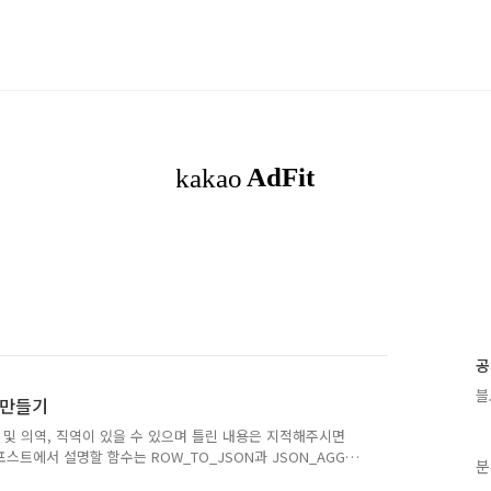
공
블
N 만들기
 및 의역, 직역이 있을 수 있으며 틀린 내용은 지적해주시면
스트에서 설명할 함수는 ROW_TO_JSON과 JSON_AGG
분
. ROW_TO_JSON {"id":1,"name":"taro"}