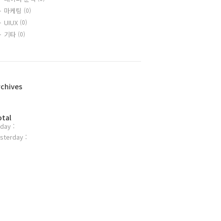
마케팅
(0)
UIUX
(0)
기타
(0)
rchives
otal
day :
sterday :