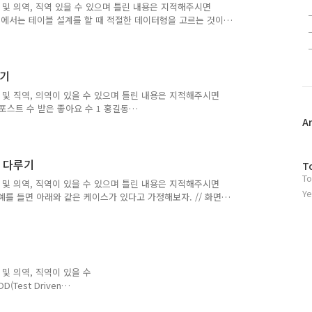
 및 의역, 직역 있을 수 있으며 틀린 내용은 지적해주시면
MS에서는 테이블 설계를 할 때 적절한 데이터형을 고르는 것이
을 확장한 형태가 몇 가지 준비되어 있다. 이러한 데이터형을
 이번 포스팅에서는 그 중에서 세 종류를 소개하고자 한다.
 사용할 수 있다. 데이터형의 정의 배열로 하고 싶은 데이터
t[] 리터럴 {}를 감싸고 ,로 구분된 배열의 리터럴 표현은 다음
하기
 및 직역, 의역이 있을 수 있으며 틀린 내용은 지적해주시면
포스트 수 받은 좋아요 수 1 홍길동
mple2@example.com 1 7 3 이영희
A
 다음과 같이 데이터를 추출하려고 한다고 가정하자. 테이블의 유저 ID
키와 동일한 users 테이블의 필드에 존재하는 정보라고 생
뿐이라면 큰 문제는 아니다. 단순히 다음과 같은 select 문
리 다루기
방
T
To
문
 및 의역, 직역이 있을 수 있으며 틀린 내용은 지적해주시면
자
Ye
를 들면 아래와 같은 케이스가 있다고 가정해보자. // 화면
수
)).toMatch('Hello World') Hello World가 표시되는 것을
 World를 표시한다. 부분이 비동기 처리가 된 경우(여기서는
처리를 하는 코드가 작성되어 있다고 가정), Hello
ch('Hello World'..
및 의역, 직역이 있을 수
est Driven
e that works을 구현하기
TDD(Test Driven