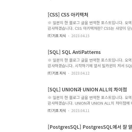
Object같은 JSON을 반환하는 함수 JSON_AGG [{"id":1,
JSON을 반환하는 함수 ROW_TO_JSON ROW란? 
튜플이라고 생각하는 것이 좋다. 메뉴얼에는 "복합 값
[CSS] CSS 아키텍처
※ 일본의 한 블로그 글을 번역한 포스트입니다. 오역
감사하겠습니다. CSS 아키텍처란? CSS는 사양이 
할 때나 장기간 유지 보수하는 등에 있어서는 사양 외
IT/기초 지식
2023.04.15
여, 미디어 쿼리나 CSS 애니메이션등을 능숙하게 사
수 없다. CSS의 사양대로 설계할 수 있는 것은 최종
팀 빌딩이 가능한지등은 다른 면으로 굉장히 중요하다
[SQL] SQL AntiPatterns
처가 몇 가지가 준비되어 있다. 이 몇 가지 아..
※ 일본의 한 블로그 글을 번역한 포스트입니다. 오역
감사하겠습니다. 시작하기에 앞서 빌카윈의 저서 SQL An
단(제이워크) 1개의 칼럼에 컴마(,) 구분의 값을 넣으
IT/기초 지식
2023.04.12
칼럼의 문자 수 제한이라는 암묵적 제약을 받는다. val
는 것이다. [2장] 순진한 트리 트리형태의 계층 구조
계층 구조가 깊어지면 그만큼 SQL을 써야한다. 노드
[SQL] UNION과 UNION ALL의 차이점
하는 것이다. [3..
※ 일본의 한 블로그 글을 번역한 포스트입니다. 오역
감사하겠습니다. UNION과 UNION ALL의 차이점에 
의 형제같은 것이다. 따라서 먼저 UNION에 대해서 
IT/기초 지식
2023.04.11
UNION이란? 2개의 SQL 실행 결과를 세로 방향으
두 개의 테이블이 있다고 가정하자. 첫 번째 테이블 test_pk
test_val 2 b 10 a2 11 b2 13 c2 두 개의 
[PostgresSQL] PostgresSQL에서 