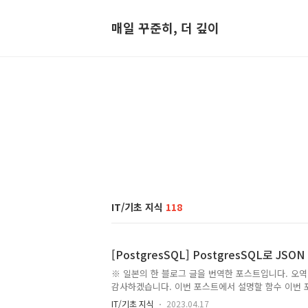
매일 꾸준히, 더 깊이
IT/기초 지식
118
[PostgresSQL] PostgresSQL로 JSO
※ 일본의 한 블로그 글을 번역한 포스트입니다. 오역
감사하겠습니다. 이번 포스트에서 설명할 함수 이번 포
두 가지이다. 각각의 함수로 출력되는 JSON형식은 다음과 같다
IT/기초 지식
2023.04.17