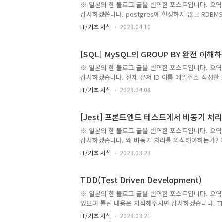
※ 일본의 한 블로그 글을 번역한 포스트입니다. 오역
감사하겠씁니다. postgres에 한정하지 않고 RDB
중요하다. 또한 postgres에서는 기존의 데이터형
IT/기초 지식
2023.04.10
사용하는 것으로 유연한 데이터의 표현을 할 수 있다.
배열 postgres에서는 임의의 데이터 형의 배열형을
형의 뒤에 []를 추가한다. 예를 들면 다음과 같다. in
[SQL] MySQL의 GROUP BY 완전 이해
과 같이 할 수 있다. S..
※ 일본의 한 블로그 글을 번역한 포스트입니다. 오역
감사하겠습니다. 전제 유저 ID 이름 메일주소 작성한 
example1@example.com 10 5000 2 김철수 exa
IT/기초 지식
2023.04.08
example3@example.com 3709 6446131
는 프라이머리 키, 이름이나 메일 주소는 프라이머리 
각하게 된다. 추출할 데이터가 users 테이블의 데이터
[Jest] 프론트엔드 테스트에서 비동기 처
으로 하면 된다. SELECT *..
※ 일본의 한 블로그 글을 번역한 포스트입니다. 오역
감사하겠습니다. 왜 비동기 처리를 의식해야하는가? 예
에 Hello World를 표시한다. expect(wrapper.text(
IT/기초 지식
2023.03.23
테스트하고자한다. 그러나 가정으로 //화면에 Hello
편의를 위해서 주석으로 처리를 설명하고 있지만 그러한 
World가 표시되기전에 expect(wrapper.text()).toMat
TDD(Test Driven Development)
※ 일본의 한 블로그 글을 번역한 포스트입니다. 오역 
있으며 틀린 내용은 지적해주시면 감사하겠습니다. TDD(T
Development)란? 한 줄로 설명하자면, Clean Cod
IT/기초 지식
2023.03.21
위해 테스트를 실행하면서 코드를 완성시켜가는 방법이다. 