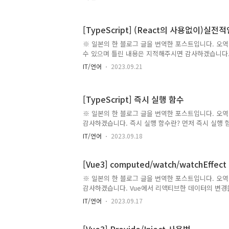
번역했다. ref() vs reactive() ref()와 reactiv
까? Composition API를 이용한 라이브러리의 코
다. 거의 ref()를 사용하고 있다는 것을 알 수 있다.
[TypeScript] (React의 사용없이)실전
"일관성(consistency)"일 것이다. reactive에는
사용할 수 있으며 대부분의 개발자들은 일관성을 중시
※ 일본의 한 블로그 글을 번역한 포스트입니다. 오역
는 경우가 많다고 예..
수 있으며 틀린 내용은 지적해주시면 감사하겠습니다.
고 자잘한 TypeScript관련 테크닉을 모은 포스트이
IT/언어
2023.09.21
해 타입 가드하기 유저 정의 타입 가드에 대해서 TypeSc
instanceof, in등의 연산자를 이용하여 변수에 대해
러한 연산자로는 자신이 정의한 타입을 가드할 수 없다. ty
[TypeScript] 즉시 실행 함수
"fuga"; const attr =
document.querySelector(".hoge")?.getAttribute
※ 일본의 한 블로그 글을 번역한 포스트입니다. 오역
(typeof attr === Hoge) { // NG..
감사하겠습니다. 즉시 실행 함수란? 먼저 즉시 실행
직후에 실행되는 함수를 의미한다. 보통의 함수와 다른
IT/언어
2023.09.18
기본적으로는 다음과 같이 쓸 수 있다. (function() { 
에서는 함수가 정의된 직후, 콘솔에 메시지가 출력된다
함수에 인수를 전달하는 방법에 대해서 소개하도록 하
[Vue3] computed/watch/watchEffect
할 수 있게 된다. 그럼..
※ 일본의 한 블로그 글을 번역한 포스트입니다. 오역
감사하겠습니다. Vue에서 리액티브한 데이터의 변경을 
watch, 혹은 watchEffect이라는 Compositi
IT/언어
2023.09.17
"computed와 watch, 어느쪽을 써야 좋을까?"라던가
는 순간이 온다. 이럴 때를 위해 어떤 것을 쓰는 것
자한다. 작성법 각각의 기본 사용법에 대해서 살펴보자. com