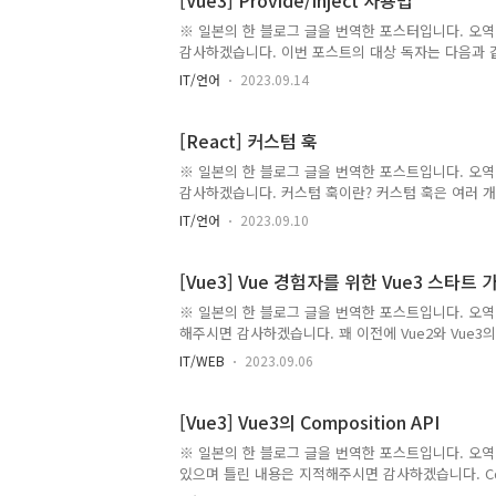
[Vue3] Provide/Inject 사용법
※ 일본의 한 블로그 글을 번역한 포스터입니다. 오역
감사하겠습니다. 이번 포스트의 대상 독자는 다음과 같다
성법에 대해서 알고 싶은 분 실무에서 사용할 것같으
IT/언어
2023.09.14
이미지 이번에는 버튼을 누르면 숫자가 올라가거나 내
와 비교하면 꽤 알기 쉬울 것이다. Vuex를 이용하는 경우
state오브젝트안에 초기값을 설정한다. count: 0 m
[React] 커스텀 훅
를 준비한다. inc..
※ 일본의 한 블로그 글을 번역한 포스트입니다. 오역
감사하겠습니다. 커스텀 훅이란? 커스텀 훅은 여러 
이다. 범용적인 커스텀 훅을 만들면 1개의 어플리케이션 내
IT/언어
2023.09.10
Remix를 제약없이 다른 어플리케이션에서도 재이용
훅을 모아둔 Rooks이라는 사이트가 있는데, 자체 
수 있다. 또한 View(컴포넌트)와 로직을 분리하게 
[Vue3] Vue 경험자를 위한 Vue3 스타트
할 수 있다는 것도 이점이다. 커스텀..
※ 일본의 한 블로그 글을 번역한 포스트입니다. 오역
해주시면 감사하겠습니다. 꽤 이전에 Vue2와 Vue3
글을 발견하여 공유하고자 한다. 대상 독자 Vue2를 
IT/WEB
2023.09.06
Vue를 다루지만, 교양으로 Vue3를 캐치업하고 싶은
는 멤버에게 설명하고 싶은 사람 새롭게 서포트된 API와
의 바인딩이 가능하게 됐다. 내부적으로는 CSS 변수
[Vue3] Vue3의 Composition API
Vue2.7버전에서도 이용할 ..
※ 일본의 한 블로그 글을 번역한 포스트입니다. 오역 
있으며 틀린 내용은 지적해주시면 감사하겠습니다. Comp
Composition API는 2020년 9월 18일에 정식으