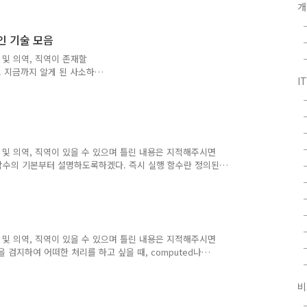
e() 중 어느 쪽을 쓰는 것이 좋을
개
드를 집계한 결과는 다음과 같
 생각할 수 있는 주된 이유는
적인 기술 모음
 제한이 있지만 ref는 어디에서
하기 때문에 ref를 선택하
 및 의역, 직역이 존재할
 지금까지 알게 된 사소하
I
다. 자신이 정의한 타입에 대
ript에서는 typeof,
 타입 가드할 수 있지만, 이
pe Hoge = "hoge" |
("name") ?? ""; if
 및 의역, 직역이 있을 수 있으며 틀린 내용은 지적해주시면
 함수의 기본부터 설명하도록하겠다. 즉시 실행 함수란 정의된
 점은 이름을 가지지 않고, 바로 실행된다는 특징이 있다.
console.log("이것은 즉시 실행함수입니다！"); })(); 이 코드
. 인수를 가진 즉시 실행 함수의 사용법 다음은 즉시 실행
겠다. 인수를 전달하여 외부의 데이터를 함수 안에서 이용
 및 의역, 직역이 있을 수 있으며 틀린 내용은 지적해주시면
검지하여 어떠한 처리를 하고 싶을 때, computed나
on API에서 제공하고 있는 편리한 기능을 이용할 수 있다. 그러나
, "watch랑 watchEffect의 경우는?"과 같이 망설이게 되
비
이 좋은지에 대해 조사한 내용을 이번 포스트를 통해 정리하고
puted 2배의 금액：{{priceDoubleValue..