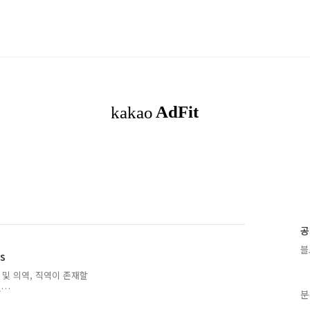
공
블
es
 및 의역, 직역이 존재할
.
분
9P-aU&t=1237s 영상의 내용을