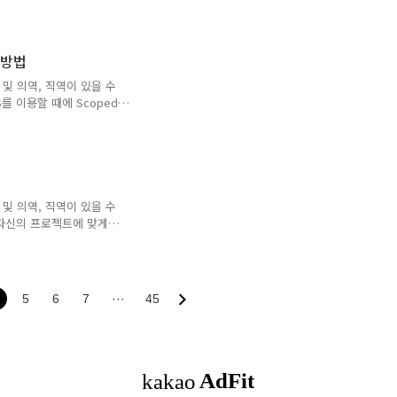
하기 위한 새로운 방법이며,
peScript의 서포트 로직
 파악이 어려워지는 문제
계 방법
된 컴포넌트 전체 코드를 살펴보
} {{ date }} 削除 // ad..
및 의역, 직역이 있을 수
를 이용할 때에 Scoped
용할 수 있니다. 어쨌든
할 기회가 많이 생길거라고 생
지 않아도 된다는 의견도 있
각한 방법에 대해서 소개하
의 SFC(싱글 파일 컴포넌
쓰여졌다. CSS 설계란? 기
및 의역, 직역이 있을 수
자신의 프로젝트에 맞게
자한다. mixin이란? 속성이
in명 { 속성: 값; }
 값을 기재한다. 이것으로 아
로 기재하면 호출할 수 있다.
5
6
7
···
45
; left: 50%; transform: