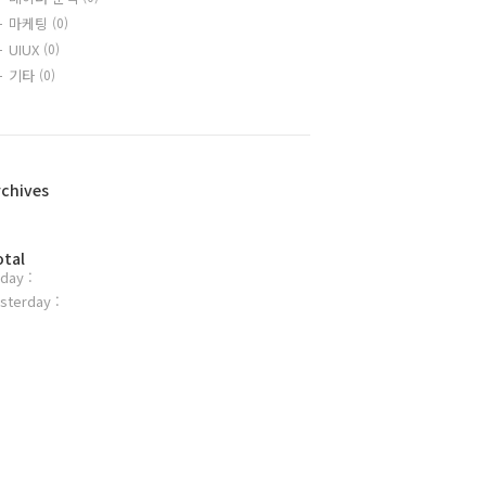
마케팅
(0)
UIUX
(0)
기타
(0)
rchives
otal
day :
sterday :