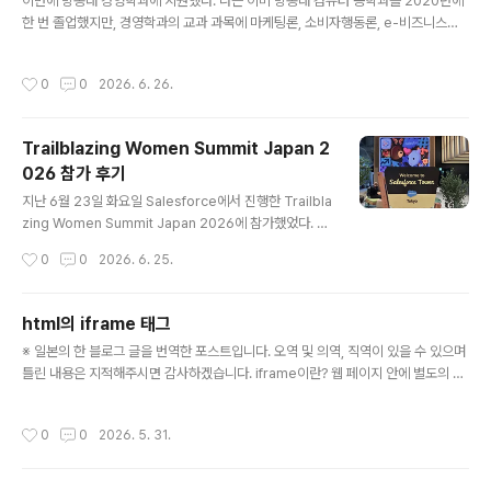
이번에 방송대 경영학과에 지원했다. 나는 이미 방송대 컴퓨터 공학과를 2020년에
한 번 졸업했지만, 경영학과의 교과 과목에 마케팅론, 소비자행동론, e-비즈니스등
내가 최근에 배우고 싶은 내용들이 있어서 2026년 2학기 3학년 편입학 지원을 결
심했다. 2020년과 달리 나는 현재 일본에 있으므로 일본에서 지원을 했는데, 관련
작성시간
0
0
2026. 6. 26.
내용 기억으로 남기기 위해 이 글을 작성하고자한다. 내가 졸업했던 2020년까지만
해도 학부과정의 경우 해외거주자는 지원이 불가했다. 반드시 한 학기에 몇 번 출석
을 해야하는 룰이 존재했고 시험도 오프라인으로 진행했기 때문이다. 찾아보니 202
Trailblazing Women Summit Japan 2
4년부터 실습이 필요한 학부를 제외한 약 20개 학부에 지원이 가능해졌다고 한다
026 참가 후기
(사회복지학과, 식품영양학과, 유아교육과는 입학 제..
글 내용
지난 6월 23일 화요일 Salesforce에서 진행한 Trailbla
zing Women Summit Japan 2026에 참가했었다. 그
와 관련된 후기아닌 후기를 써보려고 한다. 이벤트 개최 장
작성시간
0
0
2026. 6. 25.
소는 Salesforce Tokyo Tower에서 개최되었으며 고
쿄와 도쿄타워가 동시에 보이는 뷰가 훌륭한 장소에 위치
해있다. 이번 Trailblazing Women Summit Japan 2
html의 iframe 태그
026의 테마는 AI 에이전트와 함께 만들갈 새로운 리더십
글 내용
※ 일본의 한 블로그 글을 번역한 포스트입니다. 오역 및 의역, 직역이 있을 수 있으며
의 형태였으며, 이벤트 타이틀에서 알 수 있듯 각 계의 여성
틀린 내용은 지적해주시면 감사하겠습니다. iframe이란? 웹 페이지 안에 별도의 페
리더들이 관련 테마에 대한 통찰을 공유하는 자리였다. 하
이지나 동영상, 지도 등의 외부 콘텐츠를 삽입하여 표시하기 위한 HTML 태그이다. i
지만 여성들만 참여가능한 행사는 아니다. 성별상관없이
frame 사용예 웹 페이지에서 외부 사이트의 정보를 원본 콘텐츠와 동일하게 표시하
참여 가능했으며, 실제로 남성분들도 4분의 1정도 계셨다.
작성시간
0
0
2026. 5. 31.
거나 여러 외부 사이트를 콘텐츠로 병렬로 표시할 수 있다.예를 들어 SNS에서 콘텐
Salesforce Tokyo Tow..
츠에 대한 최신 정보를 발신하고 있다면, 웹 페이지에 해당 SNS의 정보를 포함하여
새 피드를 대체 할 수 있다. Instagram 같은 사진이 메인 SNS라면 카탈로그 대신