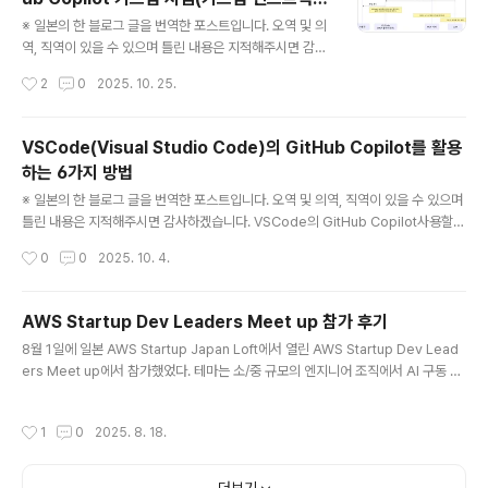
을 취소했다는 커밋이 남지 않는다는 차이..
글 내용
션)과 MCP
※ 일본의 한 블로그 글을 번역한 포스트입니다. 오역 및 의
역, 직역이 있을 수 있으며 틀린 내용은 지적해주시면 감사
하겠습니다. GitHub Copilot은 표준 기능만으로도 충분
작성시간
2
0
2025. 10. 25.
히 강력하지만, 「커스텀 지침」를 사용하는 것으로, 보다 개
별적인 프로젝트의 요건에 따른 코드 생성을 실시할 수 있
게 된다. 또한 MCP(Model Context Protocol) 서버와
VSCode(Visual Studio Code)의 GitHub Copilot를 활용
의 연계를 통해 외부 소스를 활용하여 Copilot 제안의 폭
하는 6가지 방법
과 질을 높일 수 있다.이러한 고급 기능에 대한 개요, 설정
글 내용
방법 및 구체적인 이용 예를 설명하려고 한다. 1. 커스텀 지
※ 일본의 한 블로그 글을 번역한 포스트입니다. 오역 및 의역, 직역이 있을 수 있으며
침으로 Copilot을 커스터마이즈 GitHub Copilot은 뛰
틀린 내용은 지적해주시면 감사하겠습니다. VSCode의 GitHub Copilot사용할
어난 코드 완성과 생성을 제공하지만 기본적으로 프로젝트
때 체크 리스트1. 적절한 AI모델을 선택 : 신속한 코딩 혹은 계획/추론을 위한 모델 중
작성시간
0
0
2025. 10. 4.
특정 규칙이나 코딩 스타일을 따르지는 않..
선택2. 적절한 모드를 선택 : 편집, 질문 혹은 코드를 계속 작성하기 위한 적절한 툴을
사용3. 지시(룰) 설정 : 커스텀 지시(즉, 룰)을 사용해서 코딩 및 구조의 표준의 표준
에 준거한 코드를 제안하도록 설정4. 프롬프트 엔지니어링 : 효과적인 프롬프트를 작
AWS Startup Dev Leaders Meet up 참가 후기
성해, 최적의 답변을 얻기 위한 컨택스트를 제공5. 워크스페이스 인덱스 : Codeba
글 내용
8월 1일에 일본 AWS Startup Japan Loft에서 열린 AWS Startup Dev Lead
se에 대한 질문에 대해 정확한 답변을 획득6. 프롬프트의 재이용 : 프로젝트내의 태
ers Meet up에서 참가했었다. 테마는 소/중 규모의 엔지니어 조직에서 AI 구동 개
스크에 특화시킨..
발을 도입하고 활용하는 거에 대한 것으로 Timee(https://timee.co.jp/), ゆめみ
(https://www.yumemi.co.jp/), TOKIUM(https://www.keihi.com/) 세 기업
작성시간
1
0
2025. 8. 18.
의 CTO가 의견을 나누는 방식으로 진행됐다. 그리고 디스커션이 끝나면 세 CTO를
포함해, 회장에 참가한 사람들 끼리 자유롭게 교류할 수 있는 친목회가 포함되어 있
었다. 디스커션 내용 山口様 (タイミーCTO） 1. 현재 조직 규모와 과제1) 엔지니