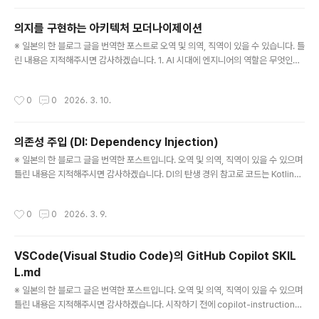
ode.js 버전 관리를 Volta에 통합한 결과 DX가 높아져 Volta 장점을 느끼게 됐다.
이 포스트에서는 개발자의 Volta 인구를 늘리기 위해 Volta를 소개하고 사용하는 방
의지를 구현하는 아키텍처 모더나이제이션
법에 대해 설명하고자한다. Volta 개요 공식 사이트에..
글 내용
※ 일본의 한 블로그 글을 번역한 포스트로 오역 및 의역, 직역이 있을 수 있습니다. 틀
린 내용은 지적해주시면 감사하겠습니다. 1. AI 시대에 엔지니어의 역할은 무엇인가
최근에는 AI가 코드를 작성하는 시대가 되었다.과거 → 개발자가 코드를 직접 작성
현재 → AI가 코드를 생성그래서 개발자의 역할은 점점 다음으로 이동하고 있다.어
작성시간
0
0
2026. 3. 10.
떤 기술을 선택할 것인가시스템을 어떤 구조로 설계할 것인가이 시스템이 어떤 가치
를 만들 것인가즉“코드를 작성하는 것”보다“어떤 시스템을 만들 것인가를 결정하는
것”이 중요해진다 2. 레거시 시스템 문제 (Legacy System)레거시 시스템(legac
의존성 주입 (DI: Dependency Injection)
y system) 은 오래되어 구조가 복잡해진 시스템을 의미한다. 이러한 시스템들은 보
글 내용
통 다음 특징을 가진다.특징 변경이 ..
※ 일본의 한 블로그 글을 번역한 포스트입니다. 오역 및 의역, 직역이 있을 수 있으며
틀린 내용은 지적해주시면 감사하겠습니다. DI의 탄생 경위 참고로 코드는 Kotlin으
로 작성하도록 하겠다. 제일 먼저 DI를 하지 않고 어느 오브젝트 내에서 외부 오브젝
트를 인스턴스화하는 경우를 살펴보도록 하겠다.class Apple(val hasPoison: B
작성시간
0
0
2026. 3. 9.
oolean = false)// 식품 클래스. 추상적인 개념이어야하지만 사과(Apple)에 의존
해버리고 만다.class Food { fun eat() { val apple = Apple(hasPoison = fal
se) if (apple.hasPoison) { println("게임 오버") } ..
VSCode(Visual Studio Code)의 GitHub Copilot SKIL
L.md
글 내용
※ 일본의 한 블로그 글은 번역한 포스트입니다. 오역 및 의역, 직역이 있을 수 있으며
틀린 내용은 지적해주시면 감사하겠습니다. 시작하기 전에 copilot-instructions.
md 하나에 많은 정보를 제공할 수 있지만. 그 때문에 추론에 사용하는 모델의 성능