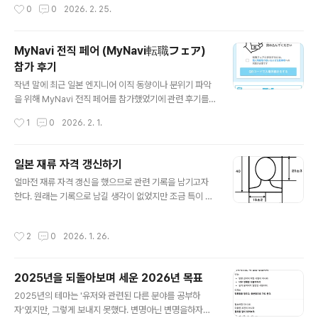
작성시간
0
0
2026. 2. 25.
이 낮거나, 한 번의 세션에서 대화가 오래 지속되면 처음에 말했던 내용이나, 애초에
copilot-instructions.md에 정의하고 있던 것을 잊어버리는 경우 생긴다.또한, 제
공한 많은 맥락이 잡음이 되어 추론에 시간이 오래 걸리거나 엉뚱한 답을 내는 경우
MyNavi 전직 페어 (MyNavi転職フェア)
도 있었습니다. 그런 문제를 보완하기 위해 SKILL.md를 활용할 수 있다. Agent S
참가 후기
kills란? 에이전트 스킬은 Copilot이 관련된 경우에 불러올 수 있는 명령, 스크립트
글 내용
..
작년 말에 최근 일본 엔지니어 이직 동향이나 분위기 파악
을 위해 MyNavi 전직 페어를 참가했었기에 관련 후기를
짧막하게 공유하고자한다. MyNavi 전직 페어는 다양한
작성시간
1
0
2026. 2. 1.
지역에서 동시에 개최되고 있고 경우에 따라 엔지니어 메
인이라던가 테마가 정해지는 경우가 있다. 전직 페어 개최
장소랑 참가 기업은 아래의 MyNavi 전직 페어 사이트에
일본 재류 자격 갱신하기
서 확인할 수 있다. 転職フェア・イベントならマイナ
글 내용
얼마전 재류 자격 갱신을 했으므로 관련 기록을 남기고자
ビ転職～日本最大級の転職セミナー | 転職サイト
한다. 원래는 기록으로 남길 생각이 없었지만 조금 특이 케
は【マイナマイナビ転職の転職フェア・イベント(合
이스인것 같아 비슷한 상황에 놓인 분들을 위해 경험담을
同企業説明会)は全国各地で開催！ 企業との出合
공유하고 싶어 작성한다. 재류 자격 갱신에 필요한 서류는
いはもちろん、キャリアアドバイザーとの面談など
작성시간
2
0
2026. 1. 26.
재류 자격과 회사 규모("카테고리"라는 용어로 구분)에 따
転職支援サービスが充実、あなたの転職活動をten
라 다르다. 각각의 필요 서류는 출입국재류 관리청 사이트
shoku.mynavi.jp 내가 참가했던 전직 페어는 작년인 25
에서 확인할 수 있다. 현재 기술, 인문지식, 국제 업무 재류
년 11월 29일 토요일 신주쿠에서 엔지니어..
2025년을 되돌아보며 세운 2026년 목표
자격으로 일본에 있으며 근무중인 회사는 카테고리2에 속
글 내용
하는 회사이다. 이 경우 기본적으로 필요한 서류는 다음과
2025년의 테마는 '유저와 관련된 다른 분야를 공부하
같다.재류자격갱신허가신청서 1통 → 본인준비+회사준비
자'였지만, 그렇게 보내지 못했다. 변명아닌 변명을하자면