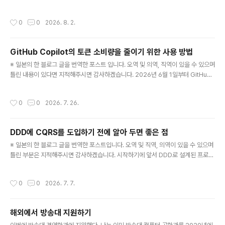
및 Agent mode를 업무에서 사용하기 시작한 분MCP나 Agent Skills를 도입하
고 있거나 도입을 검토하고 있는 분AGENTS.md이나 설계 문서의 두는 장소에 헤
작성시간
0
0
2026. 8. 2.
매고 있는 분AI 개발의 속도, 품질, 비용을 관리하는 테크 리드AI에 의한 자동화와 인
간에 의한 리뷰의 경계를 설계하고 싶은 분GitHub Copilot을 사용하기 시작하면,
아래의 내용들이 신경쓰이기 시작한다.어떻게 질문하면 올바른 코드를 작성할 수 있
GitHub Copilot의 토큰 소비량을 줄이기 위한 사용 방법
을까?어디까지 구체적으로 지시하면 좋을까?프롬프트를 짧게하는 것이 좋을까?여
글 내용
러 번 다시 실행하는 것은 질..
※ 일본의 한 블로그 글을 번역한 포스트 입니다. 오역 및 의역, 직역이 있을 수 있으며
틀린 내용이 있다면 지적해주시면 감사하겠습니다. 2026년 6월 1일부터 GitHub
Copilot 요금이 크게 변경됐다. 지금까지는 프리미엄 리퀘스트 수로 인한 관리에서
토큰 소비량 베이스의 " GitHub AI Credits "제도로 바꼈다. 주의해야할 점은 Out
작성시간
0
0
2026. 7. 26.
put토큰 ( Copilot 가 생성하는 문장)의 가격이 Input의 5배라는 점이다. 대량의 코
드를 생성하면 할 수록 코스트가 기하적으로 늘어나게 된다. 이 글에선 토큰 소비를
억제하면서 재작업을 줄이며 개발하는 진행하는 플로우를 소개하도록 하겠다. 왜 "A
DDD에 CQRS를 도입하기 전에 알아 두면 좋은 점
gent에 전부 던지면" 코스트 대비 효율이 나쁜가GitHub Copilot의 Agent..
글 내용
※ 일본의 한 블로그 글을 번역한 포스트입니다. 오역 및 직역, 의역이 있을 수 있으며
틀린 부분은 지적해주시면 감사하겠습니다. 시작하기에 앞서 DDD로 설계된 프로젝
트에 CQRS를 도입하려고 하면 다양한 의문이 생긴다. 「UseCase와 Command
의 차이는 무엇인가」 「QueryService는 어느 층에 둘 것인가」 「Repository는 어
작성시간
0
0
2026. 7. 7.
떻게 되는 것인가」과 같은 의문들 말이다.이 포스트에서는 DDD × CQRS를 도입할
때 오해하기 쉬운 부분을 정리하고, 이상적인 디렉토리 구성과 코드 샘플(Go 코드)
을 바탕으로 설명하도록 하겠다. CQRS란 무엇인가(1분 설명) Command Query
해외에서 방송대 지원하기
Responsibility Segregation(명령 쿼리 책임 분리)의 약어이다. CQRS의 핵심..
글 내용