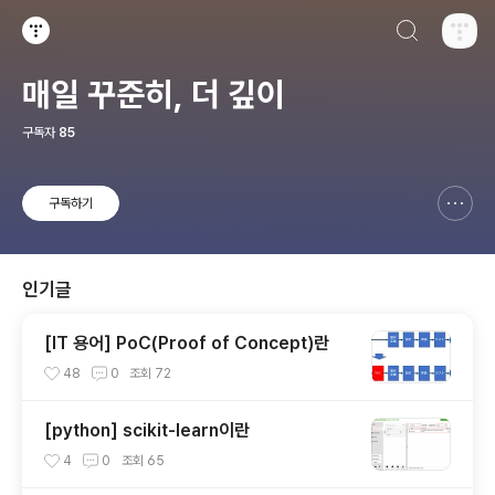
검색하기
티스토리
매일 꾸준히, 더 깊이
구독자
85
구독하기
신고하기 레이어
열기
인기글
[IT 용어] PoC(Proof of Concept)란
48
0
조회
72
[python] scikit-learn이란
4
0
조회
65