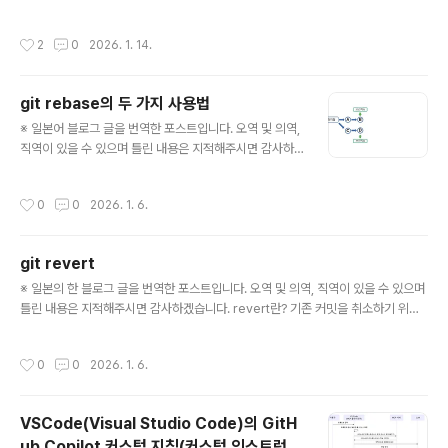
사진 1장(3x4 사이즈) → 본인준비 여권 혹은 재류카드 제
..... 소속되어 있던 서비스 팀은 규모가 작아 엔지니어 팀은
시 → 본인준비 전년도 직원의 급여소득원청징수표 등의
나를 포함한 두 명인 작은 팀이었는데, 유일한 팀 멤버가 육
작성시간
2
0
2026. 1. 14.
법정조서 합계표(사본) → 회..
아휴가로 반년정도 쉬게 되면서 혼자 CS팀과의 소통, 개
발, 유지/보수 모두를 담당하게 되면서 정신없는 반년을 보
내게 됐다. 그리고 그 사이에 부서가 다른 그룹 회사로 이동
git rebase의 두 가지 사용법
이 결정되면서 관련된 대응도 했다. 반년 후 팀 멤버가 육아
글 내용
휴가로 부터 복직했지만 다른 팀의 개발 지원 + 육아와의
※ 일본어 블로그 글을 번역한 포스트입니다. 오역 및 의역,
병행으로 실질적으로 함께 일을 할 수 있는 시간이 짧은 관
직역이 있을 수 있으며 틀린 내용은 지적해주시면 감사하
계로 계속해서 혼자서 모든 일을 담당했다. 또한 연말엔 갑
겠습니다. rebase란? 우선 rebase 명령어를 한마디로
자기 내가 다른 서비스로의 이동 발령이 나면서 계속해서
표현하면 '지정한 커밋을 브랜치를 바꿔서 다시 만들거나
작성시간
0
0
2026. 1. 6.
정신이 없었다. 그래..
한 묶음으로 만들어서 로그를 깨끗하게 하는 명령어'이다.
더 심플하게 말하면 '지정 커밋을 다시 만들어 로그를 청소
하기 위한 명령어'라고도 할 수 있을 것이다. 하지만 이렇게
git revert
말하면 이해하기 어려울 것이므로. 그 사용법과 함께 설명
글 내용
하고자 한다. rebase의 두 가지 중요한 쓰임새제목에서
※ 일본의 한 블로그 글을 번역한 포스트입니다. 오역 및 의역, 직역이 있을 수 있으며
알 수 있는 rebase에는 두 가지 사용법이 존재한다. 한쪽
틀린 내용은 지적해주시면 감사하겠습니다. revert란? 기존 커밋을 취소하기 위한
은 「각각의 브랜치로 늘어나 있던 개발 커밋을 다시 연결한
명령어로,「취소하고 싶은 커밋을 취소하는 커밋을 새롭게 작성한다」라고 하는 처리
다」라고 하는 사용법. 다른 하나는 「여러 개의 커밋을 1 커
로 기존의 커밋을 취소한다.새로 커밋을 추가하고 있을 뿐이지 기존 커밋의 이력이
작성시간
0
0
2026. 1. 6.
밋으로 ..
사라지는 것은 아니다(커밋 로그를 보시면 남아있다).어떤 변경이 있었는가 하는 것
이 (revert한 것을 포함하여) 남기 때문에 원격으로 push되어 공개되어 있는 커밋
에 대해서도 안전하게 사용할 수 있다.'기존 커밋을 원래대로 되돌린다'는 점에 대해
VSCode(Visual Studio Code)의 GitH
서 비슷한 기능을 가진 명령어에 reset이 존재한다.다만, reset 명령어의 경우 커밋
ub Copilot 커스텀 지침(커스텀 인스트럭