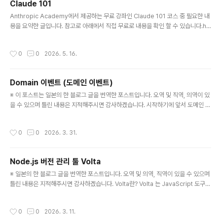
Claude 101
표시할 수도 있다. iframe의 주의점적절한 디자인의 어려움 iframe을 통해 읽어들
글 내용
인 web 페이지의 ..
Anthropic Academy에서 제공하는 무료 강좌인 Claude 101 코스 중 필요한 내
용을 요약한 글입니다. 참고로 아래에서 직접 무료로 내용을 확인 할 수 있습니다.htt
ps://anthropic.skilljar.com/claude-101 Claude 101Learn how to use Cl
aude for everyday work tasks, understand core features, and explor
작성시간
0
0
2026. 5. 16.
e resources for more advanced learning on other topics.anthropic.s
killjar.com Meet Claude프롬프트 사용시 클로드에게 전달하면 좋은 요소1. 상황
설정 : 당신의 역할과 목표, 클로드가 알아야할 업무 관련 배경 정보2. ..
Domain 이벤트 (도메인 이벤트)
글 내용
※ 이 포스트는 일본의 한 블로그 글을 번역한 포스트입니다. 오역 및 직역, 의역이 있
을 수 있으며 틀린 내용은 지적해주시면 감사하겠습니다. 시작하기에 앞서 도메인 이
벤트는 도메인 중심 설계에서 사용되는 설계 패턴 중 하나로, 도메인 이벤트 자체는
단순한 개념이지만, 여러 문맥에 사용되기 때문에, 좀처럼 이해가 어려운 부분이 있
작성시간
0
0
2026. 3. 31.
다. 따라서 이번 기회를 통해 관련 내용을 정리하고자 한다. Domain 이벤트란? 이
벤트는 "과거에 발생한 사건"이며 도메인 이벤트는 "비즈니스 도메인에서 발생한 중
요한 사건을 나타내는 메시지"이다(예: 주문이 할당되었으나 주문이 취소됨). 도메인
Node.js 버전 관리 툴 Volta
이벤트는 시스템의 상태 변경(=집약 상태의 변화)을 나타내며, 일반적으로 집약이
글 내용
도메인 이벤트의 출처가 된다. 용도 도메인 이..
※ 일본의 한 블로그 글을 번역한 포스트입니다. 오역 및 의역, 직역이 있을 수 있으며
틀린 내용은 지적해주시면 감사하겠습니다. Volta란? Volta 는 JavaScript 도구
관리툴이다. 타이틀에서는 Node.js 의 버전 관리툴로 소개하고 있지만, npm·yarn
의 버전 관리도 할 수 있다. 공식 사이트 에서는 "The Hassle-Free JavaScript
작성시간
0
0
2026. 3. 11.
Tool Manager(수고 없는 JavaScript 도구 관리자)"라고 소개되어 있다. 팀의 N