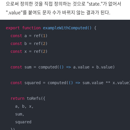
으로써 정의한 것을 직접 정의하는 것으로 "state."가 없어서
".value"를 붙여도 문자 수가 바뀌지 않는 결과가 된다.
export
function
exampleWithComputed
(
) 
{

const
 a = ref(
1
)

const
 b = ref(
2
)

const
 x = ref(
2
)

const
 sum = computed(
() =>
 a.value + b.value)

const
 squared = computed(
() =>
 sum.value ** x.value)
return
 toRefs({

    a, b, x,

    sum,

    squared

  })
