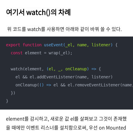
여기서 watch()의 차례
위 코드를 watch를 사용하면 아래와 같이 바꿔 쓸 수 있다.
export
function
useEvent
(
_el, name, listener
) 
{

const
 element = wrap(_el);

  watch(element, 
(
el, _, onCleanup
) =>
 {

    el && el.addEventListener(name, listener)

    onCleanup(
() =>
 el && el.removeEventListener(name,
  })

}
element를 감시하고, 새로운 값 el를 살펴보고 그것이 존재했
을 때에만 이벤트 리스너를 설치함으로써, 우선 on Mounted