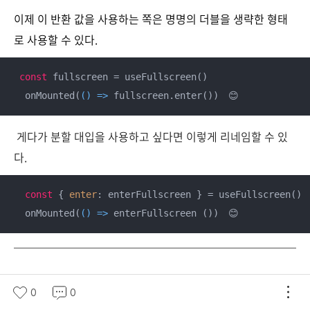
이제 이 반환 값을 사용하는 쪽은 명명의 더블을 생략한 형태
로 사용할 수 있다.
const
 fullscreen = useFullscreen()

  onMounted(
() =>
 fullscreen.enter())　😊
게다가 분할 대입을 사용하고 싶다면 이렇게 리네임할 수 있
다.
const
 { 
enter
: enterFullscreen } = useFullscreen()

  onMounted(
() =>
 enterFullscreen ())　😊
참고자료
0
0