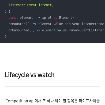
) 
{

const
 element = wrap(el 
as
 Element);

  onMounted(
() =>
 element.value.addEventListener(name,
  onUnmounted(
() =>
 element.value.removeEventListener(
}
Lifecycle vs watch
Composition api에서 또 하나 봐야 할 항목은 라이프사이클