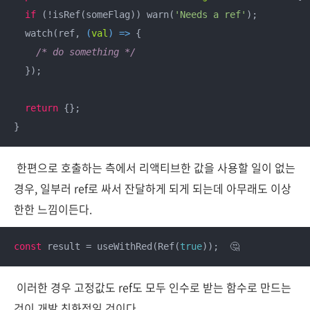
if
 (!isRef(someFlag)) warn(
'Needs a ref'
);

  watch(ref, 
(
val
) =>
 {

/* do something */
  });

return
 {};

}
한편으로 호출하는 측에서 리액티브한 값을 사용할 일이 없는
경우, 일부러 ref로 싸서 잔달하게 되게 되는데 아무래도 이상
한한 느낌이든다.
const
 result = useWithRed(Ref(
true
));  🤔
이러한 경우 고정값도 ref도 모두 인수로 받는 함수로 만드는
것이 개발 친화적일 것이다.