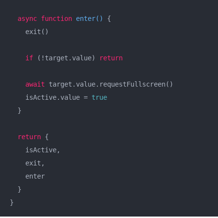
async
function
enter
(
) 
{

    exit()

if
 (!target.value) 
return
await
 target.value.requestFullscreen()

    isActive.value = 
true
  }

return
 {

    isActive,

    exit,

    enter

  }

}