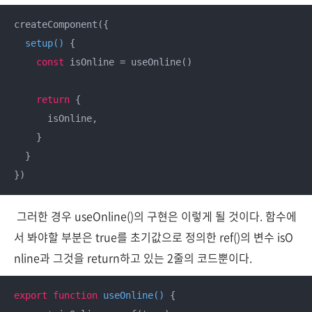
createComponent({

setup
(
)
 {

const
 isOnline = useOnline()

return
 {

      isOnline,

    }

  }

})
그러한 경우 useOnline()의 구현은 이렇게 될 것이다. 함수에
서 봐야할 부분은 true를 초기값으로 정의한 ref()의 변수 isO
nline과 그것을 return하고 있는 2줄의 코드뿐이다.
export
function
useOnline
(
) 
{
