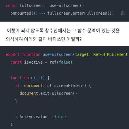
const
 fullscreen = useFullscreen()

  onMounted(
() =>
 fullscreen.enterFullscreen())　 🤔
이렇게 되지 않도록 함수안에서는 그 함수 문맥이 있는 것을
의식하여 아래와 같이 바꿔쓰면 어떨까?
export
function
useFullscreen
(
target: Ref<HTMLElement
const
 isActive = ref(
false
)

function
exit
(
) 
{

if
 (
document
.fullscreenElement) {

document
.exitFullscreen()

    }

    isActive.value = 
false
  }
