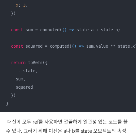
x
: 
3
,

  })

const
 sum = computed(
() =>
 state.a + state.b)

const
 squared = computed(
() =>
 sum.value ** state.x
return
 toRefs({

    ...state,

    sum,

    squared

  })

}
대신에 모두 ref를 사용하면 깔끔하게 일관성 있는 코드를 쓸
수 있다. 그러기 위해 이전은 a나 b를 state 오브젝트의 속성