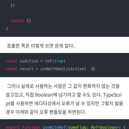
  })

return
 {}

}
호출한 쪽은 이렇게 쓰면 문제 없다.
const
 isActive = ref(
true
const
 result = useWithRed(isActive)  😊
그러나 실제로 사용하는 사람은 그 값이 변화하지 않는 것을
알고있고, 직접 Boolean에 넘기려고 할 수도 있다. TypeScri
pt를 사용하면 에디터상에서 오류가 날 수 있지만 그렇지 않을
경우 아래와 같이 오류 핸들링을 하면된다.
export
function
useWithRef
(
someFlag: Ref<boolean>
) 
{
