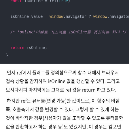
const
 isOnline = ref(
true
)

  isOnline.value = 
window
.navigator ? 
window
.navigato
/* 'online'이벤트 리스너로 isOnline를 갱신하는 처리 */
return
 isOnline;

}
먼저 ref에서 플래그를 정의함으로써 함수 내에서 브라우저
접속 상황을 감지하여 isOnline 값을 갱신할 수 있다. 그리고
보시다시피 마지막에는 그대로 ref 값을 return 하고 있다.
하지만 ref는 뮤터블(변경 가능)한 값이므로, 이 함수의 바깥
쪽, 호출측에서 값을 변경할 수 있다.
그렇게 할 수 있게 하는
것이 바람직한 경우(사용자가 값을 조작할 수 있도록 뮤터블한
값을 반환하고자 하는 경우 등)도 있겠지만, 이 경우는 컴포넌