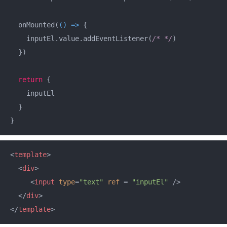
  onMounted(
() =>
 {

    inputEl.value.addEventListener(
/* */
)

  })

return
 {

    inputEl

  }

}
<
template
>
<
div
>
<
input
type
=
"text"
ref
 = 
"inputEl"
 />
</
div
>
</
template
>