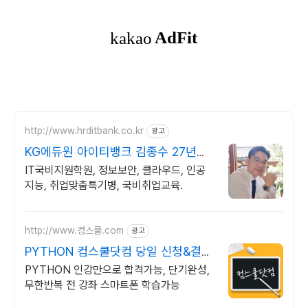
http://www.hrditbank.co.kr
광고
KG에듀원 아이티뱅크 김종수 27년경
력전문가 IT취업상담
IT국비지원학원, 정보보안, 클라우드, 인공
지능, 취업맞춤특기병, 국비취업교육.
http://www.컴스쿨.com
광고
PYTHON 컴스쿨닷컴 당일 신청&결제
시 기프티콘!
PYTHON 인강만으로 합격가능, 단기완성,
무한반복 전 강좌 스마트폰 학습가능