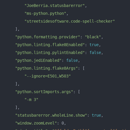
"JoeBerria.statusbarerror"
,

"ms-python.python"
,

"streetsidesoftware.code-spell-checker"
    ],

"python.formatting.provider"
: 
"black"
,

"python.linting.flake8Enabled"
: 
true
,

"python.linting.pylintEnabled"
: 
false
,

"python.jediEnabled"
: 
false
,

"python.linting.flake8Args"
: [

"--ignore=E501,W503"
    ],

"python.sortImports.args"
: [

"-m 3"
    ],

"statusbarerror.wholeLine.show"
: 
true
,

"window.zoomLevel"
: 0,
