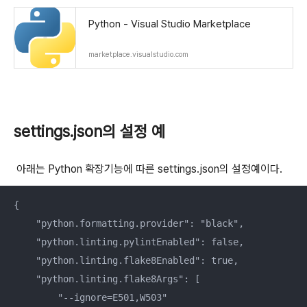
Python - Visual Studio Marketplace
marketplace.visualstudio.com
settings.json의 설정 예
아래는 Python 확장기능에 따른 settings.json의 설정예이다.
{

    "python.formatting.provider": "black",

    "python.linting.pylintEnabled": false,

    "python.linting.flake8Enabled": true,

    "python.linting.flake8Args": [

        "--ignore=E501,W503"
