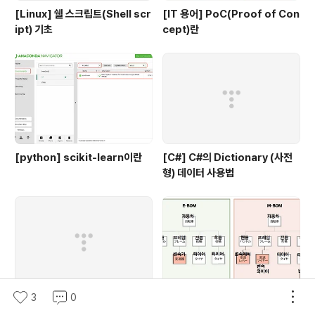
[Linux] 쉘 스크립트(Shell scr
[IT 용어] PoC(Proof of Con
ipt) 기초
cept)란
[python] scikit-learn이란
[C#] C#의 Dictionary (사전
형) 데이터 사용법
3
0
[python] 문자열에서 특정(일
[PLM] E-BOM 과 M-BOM의