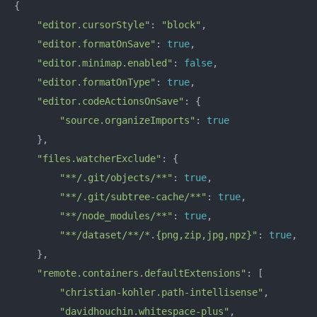
{

"editor.cursorStyle"
: 
"block"
,

"editor.formatOnSave"
: 
true
,

"editor.minimap.enabled"
: 
false
,

"editor.formatOnType"
: 
true
,

"editor.codeActionsOnSave"
: {

"source.organizeImports"
: 
true
    },

"files.watcherExclude"
: {

"**/.git/objects/**"
: 
true
,

"**/.git/subtree-cache/**"
: 
true
,

"**/node_modules/**"
: 
true
,

"**/dataset/**/*.{png,zip,jpg,npz}"
: 
true
,

    },

"remote.containers.defaultExtensions"
: [

"christian-kohler.path-intellisense"
,

"davidhouchin.whitespace-plus"
,
