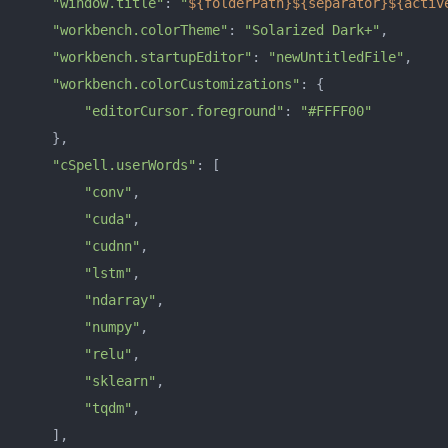
"window.title"
: 
"
${folderPath}
${separator}
${activ
"workbench.colorTheme"
: 
"Solarized Dark+"
,

"workbench.startupEditor"
: 
"newUntitledFile"
,

"workbench.colorCustomizations"
: {

"editorCursor.foreground"
: 
"#FFFF00"
    },

"cSpell.userWords"
: [

"conv"
,

"cuda"
,

"cudnn"
,

"lstm"
,

"ndarray"
,

"numpy"
,

"relu"
,

"sklearn"
,

"tqdm"
,

    ],
