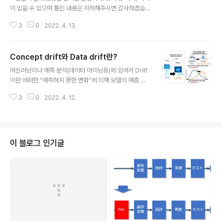
이 있을 수 있으며 틀린 내용은 지적해주시면 감사하겠습
니다. 이번 포스팅에서는 데이터 사이언티스트, AI 엔지니
3
0
2022. 4. 13.
어가 Python 프로그램을 작성할 때 주의해할 점과 노하우
등을 정리해보았다. AI 엔지니어가 주의해야할 python 코
드 작성 포인트 이번 포스팅에서는 다음의 내용들에 대해
Concept drift와 Data drift란?
서 다룰 것이다. 레벨 1 1.1 변수, 함수, 클래스, 메소드의 명
글 내용
명규칙을 지키기 1.2 명명방법1 : 변수명이나 메소드명에
머신러닝이나 예측 분석(데이터 마이닝등)에 있어서 Dritf
서 장황한 부분은 삭제하기 1.3 import의 기재는 룰에 따
이란 어떠한 "예측하지 못한 변화"에 의해 모델의 예층 성
르기 1.4 랜덤수의 seed는 고정하고, 재현성을 보장하기
능이 시간이 경과함에 따라 떨어지는 것을 일컫는다. Mod
1.5 프로그램은 함수화하여 실행하기 레벨2 2.1 명명방법
3
0
2022. 4. 12.
el drift나 Model decay(모델의 쇠퇴), Model stalen
2: reverse notation(역기법)으로 명명하고,..
ess(모델의 진부) 등으로 불리는 듯하다. 드리프트가 발생
하는 원인마다 다양한 관련 용어가 정의되어 있으며, 주된
용어로 Concept drift와 Data drift가 있다. Concept
drift란, 입력 데이터(특징량, 설명변수)에서 부터 예측하려
이 블로그 인기글
고 하는 "정답 라벨(목적 변수)"의 의미/개념/통계적 특성
(즉 데이터와 라벨의 관계성, 데이터의 해석 방법)이 모델
훈련때와 비교하여 변화가 있음을 의미한다. Data drift란,
모델의 훈련시 "입력 ..