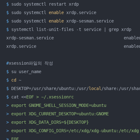
$
 sudo systemctl restart xrdp
$
 sudo systemctl 
enable
 xrdp.service
$
 sudo systemctl 
enable
 xrdp-sesman.service
$
 systemctl list-unit-files -t service | grep xrdp
xrdp-sesman.service                            enabled
#
xsession파일의 작성
$
 su user_name
$
cd
 ~
$
 DESKTOP=/usr/share/ubuntu:/usr/
local
/share:/usr/sha
$
 cat <<
EOF > ~/.xsessionrc
>
 export GNOME_SHELL_SESSION_MODE=ubuntu
>
 export XDG_CURRENT_DESKTOP=ubuntu:GNOME
>
 export XDG_DATA_DIRS=${DESKTOP}
>
 export XDG_CONFIG_DIRS=/etc/xdg/xdg-ubuntu:/etc/xdg
>
 EOF