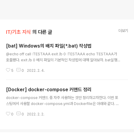
더보기
IT/기초 지식
의 다른 글
[bat] Windows의 배치 파일(*.bat) 작성법
글 내용
@echo off call :TESTAAA exit /b 0 :TESTAAA echo TESTAAA가
호출됐다. exit /b 0 배치 파일의 기본적인 작성법에 대해 알아보자. bat실행시
에 스크립트 내용을 명령 프롬프트에 표시하지 않도록 하기 예를 들어 아래와
5
0
2022. 2. 4.
같은 배치 파일이 있다고 가정하자. IF 1==1 ( echo 가나다라 ) 이 파일을 실행
시키면 아래와 같이 명령 프롬프트창에 표시된다. C:>C:\exsample.bat C:>I
F 1 == 1 (echo 가나다라 ) 가나다라 이렇게 출력이 되지 않도록 하기 위해서
[Docker] docker-compose 커맨드 정리
는 배치 파일의 맨 앞에 반드시 @echo off를 정의해둘 필요가 있다. @echo
글 내용
off IF 1==1 ( echo 가나다라 ) 다시 한 번 실행시키면, 아래와 같이 파일 내용
docker-compose 커맨드 중 자주 사용하는 것만 정리하고자한다. 이번 포
이 표..
스팅에서 사용할 docker-compose.yml과 Dockerfile은 아래와 같다. ##
## docker-compose.yml내용 web: build: . environment: DISABLE
0
0
2022. 2. 2.
_SPRING: "1" DB_USERNAME: "root" DB_PASSWORD: "root" DB_H
OST: "db" ports: - "3000:3000" volumes: - ".:/var/local/rails5_pro
duct" links: - "db" db: image: mysql:5.6 environment: MYSQL_RO
OT_PASSWORD: "root" #### Dockerfile의 내용 # rails5_product F