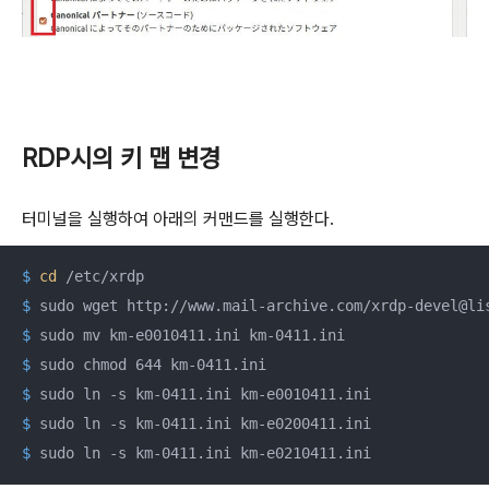
RDP시의 키 맵 변경
터미널을 실행하여 아래의 커맨드를 실행한다.
$
cd
 /etc/xrdp
$
 sudo wget http://www.mail-archive.com/xrdp-devel@li
$
 sudo mv km-e0010411.ini km-0411.ini
$
 sudo chmod 644 km-0411.ini
$
 sudo ln -s km-0411.ini km-e0010411.ini
$
 sudo ln -s km-0411.ini km-e0200411.ini
$
 sudo ln -s km-0411.ini km-e0210411.ini