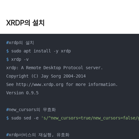
XRDP의 설치
#
xrdp의 설치
$
 sudo apt install -y xrdp
$
 xrdp -v
xrdp: A Remote Desktop Protocol server.

Copyright (C) Jay Sorg 2004-2014

See http://www.xrdp.org for more information.

#
new_cursors의 무효화
$
 sudo sed -e 
's/^new_cursors=true/new_cursors=false/
#
xrdp서비스의 재실행, 유효화