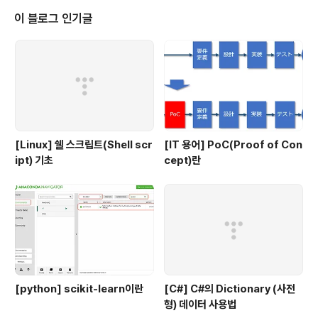
R..
이 블로그 인기글
[Linux] 쉘 스크립트(Shell scr
[IT 용어] PoC(Proof of Con
ipt) 기초
cept)란
[python] scikit-learn이란
[C#] C#의 Dictionary (사전
형) 데이터 사용법