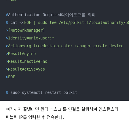
#
Authentication Required다이어로그를 회피
$
 cat <<
EOF | sudo tee /etc/polkit-1/localauthority/5
>
[Netowrkmanager]
>
Identity=unix-user:*
>
Action=org.freedesktop.color-manager.create-device
>
ResultAny=no
>
ResultInactive=no
>
ResultActive=yes
>
EOF
$
 sudo systemctl restart polkit
여기까지 끝냈다면 원격 데스크 톱 연결을 실행시켜 인스턴스의
퍼블릭 IP를 입력한 후 접속한다.