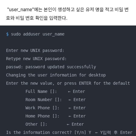
"user_name"에는 본인이 생성하고 싶은 유저 명을 적고 비밀 번
호와 비밀 번호 확인을 입력한다.
$
 sudo adduser user_name
Enter new UNIX password: 

Retype new UNIX password: 

passwd: password updated successfully

Changing the user information for desktop

Enter the new value, or press ENTER for the default

        Full Name []: 　　← Enter

        Room Number []: 　← Enter

        Work Phone []: 　 ← Enter

        Home Phone []: 　 ← Enter

        Other []: 　　　　← Enter

Is the information correct? [Y/n] Y　← Y입력 후 Enter