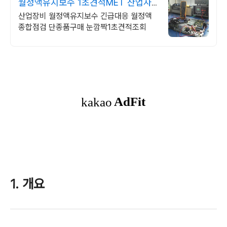
월정액유지보수 1초견적MET 산업자
동화 장비판매수리보수
산업장비 월정액유지보수 긴급대응 월정액
종합점검 단종품구매 눈깜짝1초견적조회
1. 개요