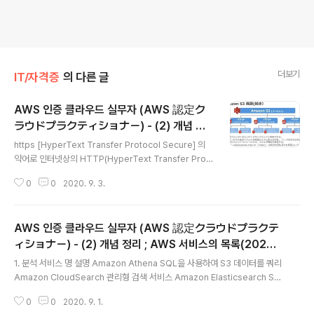
더보기
IT/자격증
의 다른 글
AWS 인증 클라우드 실무자 (AWS 認定ク
ラウドプラクティショナー) - (2) 개념 정
글 내용
리 ; AWS 단어장
https [HyperText Transfer Protocol Secure] 의
약어로 인터넷상의 HTTP(HyperText Transfer Prot
ocol)통신이 SSL에 의해 암호화 SSL/TLS SSL (Secur
0
0
2020. 9. 3.
e Sockets Layer)와 TLS (Transport Layer Sercu
rity)는 모두 인터넷 상에 데이터를 암호화하여 송수신하는
구성. 웹 사이트로부터 정보를 송신할 때는 송신하는 정보
AWS 인증 클라우드 실무자 (AWS 認定クラウドプラクテ
를 암호화하기 위해 이용한다. SSH [Secure Shell]의 약
어로, 네트워크에 접속된 기계를 원격조정하고 관리하기
ィショナー) - (2) 개념 정리 ; AWS 서비스의 목록(2020/
글 내용
위한 수단이다. 포인트는 Sercure이다. 이를 위해 필요한
4/26기준)
1. 분석 서비스 명 설명 Amazon Athena SQL을 사용하여 S3 데이터를 쿼리
구성이 준비되어 있다. Linux의 EC2인스턴스를 기동한
Amazon CloudSearch 관리형 검색 서비스 Amazon Elasticsearch Ser
후, 액세스하여 조작할 때는 SSH로 접속한다. EBS ..
vice Elasticsearch 클러스터를 실행 및 스케일 Amazon EMR 호스트된 H
0
0
2020. 9. 1.
adoop 프레임 워크 Amazon Kinesis 리얼 타임의 비디오와 데이터 스트림