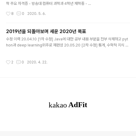
10개, 중기(4~6개월)는 3개, 장기(6개월 이상)..
학 주요 자격증 - 방송대 컴퓨터 과학과 4학년 재학중 - 문
과 전공 졸업 - 중국 교환학생 - 시각 장애인 복지관 (약 2
작성시간
8
0
2020. 5. 6.
년３개월) - 벽화 (약 6개월) - 중학생 멘토링 (약 3개월) -
경제 교육(1개월) - 중국어 통역 1회 - 학부내 발표 대회 장
려상 - 중국 대사관 장학생 - 대학생 창의적 문제 해결 경진
2019년을 되돌아보며 세운 2020년 목표
대회 우수상 - 정보처리기사 - 정보처리산업기사 위의 표
글 내용
수정 이력 ​20.04.10 [1차 수정] Java에 대한 공부 내용 부분을 전부 삭제하고 pyt
는 2019년 3월의 스펙입니다. 이 상태에서 서울의 일본
hon과 deep learning위주로 재편성 20.05.20 [2차 수정] 통계, 수학적 지식 내
취업 연계 기관에서 들어가 본격적으로 일본어와 웹 프로
용 부분 추가 나의 2020년 목표 2020년이 되고 벌써 3달째, 늦었지만 2019년을
그래밍 코딩을 배우기 시작했습니다. 기관을 다니면서 추
되돌아보며 지난 해의 행동을 되돌아보며 반성하고 앞으로 나아갈 방향에 대해 공유
가로 취득한 자격증은 'JLPT N2'입니다. 일본어는 중학생
작성시간
2
0
2020. 4. 22.
를 하고자 한다. 올 한 해 동안 변경 사항이 생길 때 마다 체크하여 기록을 남겨 둘 생
때 제2외국어로 배운 경험이 있지만, 히라가나랑 ..
각이다.​ 1. 성장 - 웹 프로그래밍을 할 수 있게 됨 - 일본어로 간단한 회회 및 면접을
볼 수 있는 수준까지 도달 2. 당장 개선이 필요한 점 - 시간 사용의 비효율성 ▶ 뽀모
도로 기법을 통해 25분 간 내가 할 수 있는 업무나 일의 양의 파악한 후 조금 ..