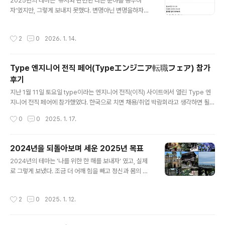
하는 회사이다. 이 경우 기본적으로 필요한 서류는 다음과
2025년의 테마는 '유저와 관련된 다른 분야를 공부하
같다.재류자격갱신허가신청서 1통 → 본인준비+회사준비
자'였지만, 그렇게 보내지 못했다. 변명아닌 변명을하자면
사진 1장(3x4 사이즈) → 본인준비 여권 혹은 재류카드 제
..... 소속되어 있던 서비스 팀은 규모가 작아 엔지니어 팀은
시 → 본인준비 전년도 직원의 급여소득원청징수표 등의
나를 포함한 두 명인 작은 팀이었는데, 유일한 팀 멤버가 육
작성시간
2
0
2026. 1. 14.
법정조서 합계표(사본) → 회..
아휴가로 반년정도 쉬게 되면서 혼자 CS팀과의 소통, 개
발, 유지/보수 모두를 담당하게 되면서 정신없는 반년을 보
내게 됐다. 그리고 그 사이에 부서가 다른 그룹 회사로 이동
Type 엔지니어 전직 페어(Typeエンジニア転職フェア) 참가
이 결정되면서 관련된 대응도 했다. 반년 후 팀 멤버가 육아
후기
휴가로 부터 복직했지만 다른 팀의 개발 지원 + 육아와의
글 내용
병행으로 실질적으로 함께 일을 할 수 있는 시간이 짧은 관
지난 1월 11일 토요일 type이라는 엔지니어 전직(이직) 사이트에서 열린 Type 엔
계로 계속해서 혼자서 모든 일을 담당했다. 또한 연말엔 갑
지니어 전직 페어에 참가했었다. 한국으로 치면 채용/취업 박람회라고 생각하면 될
자기 내가 다른 서비스로의 이동 발령이 나면서 계속해서
것 같다. 아래는 참가 기업, 세미나 등 Type 엔지니어 전직 페어에 관련된 정보를 확
작성시간
0
0
2025. 1. 17.
정신이 없었다. 그래..
인할 수 있는 사이트의 링크이다. 참고로 4월에 또 열릴 예정인지 4월 참가 신청 플
랫폼으로 변경되어 있다.https://type.jp/s/fair/e/ 참가한 이유는 무료 입장이기도
하고 일본의 채용 박람회는 어떻게 열리는지 궁금하기도 했으며, 반짝이는 스타트업
2024년을 되돌아보며 세운 2025년 목표
기업이 있다면 눈여겨 보고 싶은 마음이었다. 참가 방법은 위 사이트에서 회원등록
글 내용
2024년의 테마는 '나를 위한 한 해를 보내자' 였고, 실제
후 개인정보와 엔지니어 업무 경력이 있다면 경험했던 스킬에 대해서 경험 연수 등을
로 그렇게 보냈다. 조금 더 어깨 힘을 빼고 정신과 몸의 건
선택하면 된다. 그 외에 정보..
강에 집중한 한 해를 보냈다. 그리고 당시에 밝히지 않았던
개인적인 목표도 어느정도 달성했다. 작년 테마를 그렇게
작성시간
2
0
2025. 1. 12.
선정한 이유는 지난 3~4년간 해외 취업/생활과 코로나, 이
직라는 여러 특수한 환경으로 인해 늘 긴장 상태였기 때문
에 스트레스 누적으로 휴식이 필요했던 상황이기 때문이