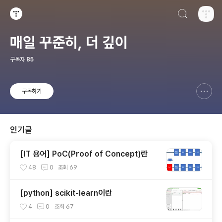
검색하기
티스토리
매일 꾸준히, 더 깊이
구독자
85
구독하기
신고하기 레이어
열기
인기글
[IT 용어] PoC(Proof of Concept)란
48
0
조회
69
[python] scikit-learn이란
4
0
조회
67