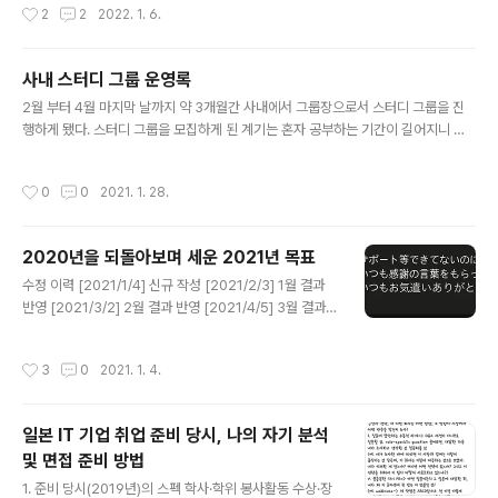
작성시간
2
2
2022. 1. 6.
꽤 길기 때문에 표 자체를 가져 오는 건 생략하고자 한다. 크게 크게 얘기하자면 202
1년 하반기에 예상치 못하게 일이 급격하게 늘어나면서 제대로 마무리를 짓지 못한
것들이 많았다. 특히 자격증관련된 것들은 거의 공부하지 못했다. 그리고 개인 프로
사내 스터디 그룹 운영록
젝트는 아예 시작도 못 했다. 올해는 적어도 2개의 자격증은 취득하도록 그리고 개인
글 내용
프로젝트를 시작이라도 하도록 노력해야겠..
2월 부터 4월 마지막 날까지 약 3개월간 사내에서 그룹장으로서 스터디 그룹을 진
행하게 됐다. 스터디 그룹을 모집하게 된 계기는 혼자 공부하는 기간이 길어지니 계
획대로 공부하는 날이 현저히 줄었기 때문이다. 지난주에 사내 Teams에 글을 쓰고
모집 기간은 일주일로 잡았다. 원래 모집하려고 했던 인원은 나를 포함해서 4명이지
작성시간
0
0
2021. 1. 28.
만, 3명에 그쳤다. 아무튼 이번에 진행하려고 하는 스터디 그룹은 동일한 주제로 공
부하는 것이 아닌, 각자 원하는 공부, 예를 들어 자격증 취득이나 본인이 현재 읽으려
고 하는 IT 책의 내용을 이해하거나하는 등을 하지만 매일 오늘의 공부 목표와 자기
2020년을 되돌아보며 세운 2021년 목표
가 공부한 부분을 멤버들이랑 공유하여 혼자 공부했을 때보다는 계속해서 동기를 부
글 내용
여할 수 있는 가벼운 느낌의 스터디 그룹이다. 그러나 단순히..
수정 이력 [2021/1/4] 신규 작성 [2021/2/3] 1월 결과
반영 [2021/3/2] 2월 결과 반영 [2021/4/5] 3월 결과
반영 [2021/4/22] 4월 결과 반영 [2021/6/2] 5월 결과
반영 [2021/7/5] 6월달 결과 반영 [2021/8/3] 7월달 결
작성시간
3
0
2021. 1. 4.
과 반영 [2021/9/6] 8월달 결과 반영 [2021/10/4] 9월
달 결과 반영 나의 2020년 지난해에 그랬듯 올해도 지난
2020년 한 해를 되돌아보는 시간을 가져 보려고 한다. 지
일본 IT 기업 취업 준비 당시, 나의 자기 분석
난해는 5월까지 체크하고 말았지만, 올해는 한 달마다 갱
및 면접 준비 방법
신해 볼 예정이다. 1. 지난 2020년 목표 달성여부 확인 20
글 내용
20년에는 총 19개의 목표를 설정했으며, 단기(~3개월)는
1. 준비 당시(2019년)의 스펙 학사·학위 봉사활동 수상·장