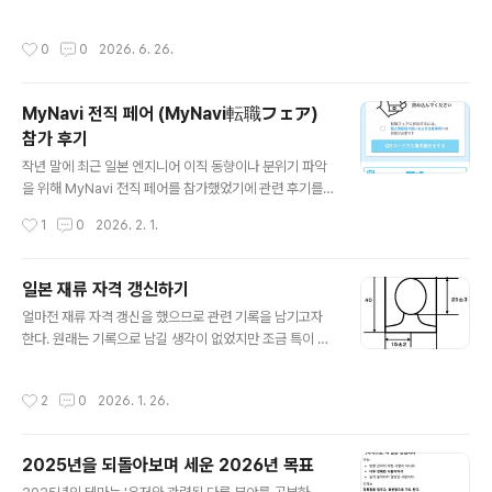
내가 최근에 배우고 싶은 내용들이 있어서 2026년 2학기 3학년 편입학 지원을 결
심했다. 2020년과 달리 나는 현재 일본에 있으므로 일본에서 지원을 했는데, 관련
작성시간
0
0
2026. 6. 26.
내용 기억으로 남기기 위해 이 글을 작성하고자한다. 내가 졸업했던 2020년까지만
해도 학부과정의 경우 해외거주자는 지원이 불가했다. 반드시 한 학기에 몇 번 출석
을 해야하는 룰이 존재했고 시험도 오프라인으로 진행했기 때문이다. 찾아보니 202
MyNavi 전직 페어 (MyNavi転職フェア)
4년부터 실습이 필요한 학부를 제외한 약 20개 학부에 지원이 가능해졌다고 한다
참가 후기
(사회복지학과, 식품영양학과, 유아교육과는 입학 제..
글 내용
작년 말에 최근 일본 엔지니어 이직 동향이나 분위기 파악
을 위해 MyNavi 전직 페어를 참가했었기에 관련 후기를
짧막하게 공유하고자한다. MyNavi 전직 페어는 다양한
작성시간
1
0
2026. 2. 1.
지역에서 동시에 개최되고 있고 경우에 따라 엔지니어 메
인이라던가 테마가 정해지는 경우가 있다. 전직 페어 개최
장소랑 참가 기업은 아래의 MyNavi 전직 페어 사이트에
일본 재류 자격 갱신하기
서 확인할 수 있다. 転職フェア・イベントならマイナ
글 내용
얼마전 재류 자격 갱신을 했으므로 관련 기록을 남기고자
ビ転職～日本最大級の転職セミナー | 転職サイト
한다. 원래는 기록으로 남길 생각이 없었지만 조금 특이 케
は【マイナマイナビ転職の転職フェア・イベント(合
이스인것 같아 비슷한 상황에 놓인 분들을 위해 경험담을
同企業説明会)は全国各地で開催！ 企業との出合
공유하고 싶어 작성한다. 재류 자격 갱신에 필요한 서류는
いはもちろん、キャリアアドバイザーとの面談など
작성시간
2
0
2026. 1. 26.
재류 자격과 회사 규모("카테고리"라는 용어로 구분)에 따
転職支援サービスが充実、あなたの転職活動をten
라 다르다. 각각의 필요 서류는 출입국재류 관리청 사이트
shoku.mynavi.jp 내가 참가했던 전직 페어는 작년인 25
에서 확인할 수 있다. 현재 기술, 인문지식, 국제 업무 재류
년 11월 29일 토요일 신주쿠에서 엔지니어..
2025년을 되돌아보며 세운 2026년 목표
자격으로 일본에 있으며 근무중인 회사는 카테고리2에 속
글 내용