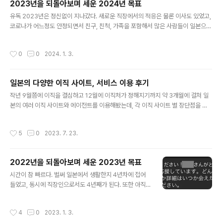
2023년을 되돌아보며 세운 2024년 목표
다. 2023년말에는 일상에서 일반적으로 일어날만한 조금
글 내용
불편한 상황에도 심각한 스트레스를 받고 당장 다음날 귀
유독 2023년은 정신없이 지나갔다. 새로운 직장에서의 적응은 물론 이사도 있었고,
국을 생각했을 정도로 마음이 불안정했다. 정서적으로 지
코로나가 어느정도 안정되면서 친구, 친척, 가족을 포함해서 많은 사람들이 일본으로
지해줄 수 있는 사람이 물리적으로 근접한 위치에 없었고
여행을 오게 되어 주말에 만남을 가지거나 가이드를 하는 일이 중간 중간 있었기 때
고민을 다른 사람에게 털어 놓는 성격도 아니어서 독서나
문인 것 같다. 2023년을 한마디로 요약하자면 나보다는 주위 사람들을 챙긴 한 해
작성시간
0
0
2024. 1. 3.
규칙적인 운동을 통해서 어느정도 스..
였다고 할 수 있겠다. 아무튼 이번해에도 늘 그랬듯 한 해를 회고하면서 다가오는 20
24년 계획을 세워보고자 한다. 나의 2023년 1. 지난 2022년에 세운 목표 달성
여부 확인 올해 초에 작성한 목표를 다시 살펴보니 크게 일곱가지였다. 그 중에 확실
일본의 다양한 이직 사이트, 서비스 이용 후기
히 달성했다고 자신을 가지고 말할 수 있는 것은 네 가지로 "비자, 여권 갱신", "운동
글 내용
다시 시작하기", "책 30권..
작년 9월쯤에 이직을 결심하고 12월에 이직처가 정해지기까지 약 3개월에 걸쳐 일
본의 여러 이직 사이트와 에이전트를 이용해봤는데, 각 이직 사이트 별 장단점을 정
리해두면 좋을 것 같아 이번 기회에 잠깐 정리하고자 한다. 일본에서 이직을 고려하
고 있는 분들에게 참고가 되길 바란다. 1. マイナビ転職 일본 신졸 채용으로 유명한
작성시간
5
0
2023. 7. 23.
마이나비에서 전개하는 종합 이직 사이트이다. 엔지니어 이직에 특화된 사이트가 아
니지만 꽤 많은 구인건을 보유하고 있다. 사이트에서 바로 서류 응모를 하는 방식이
주를 이루므로, 그 기업의 분위기를 캐주얼하게 알기는 어려운 것 그리고 너무 많은
2022년을 되돌아보며 세운 2023년 목표
광고 메일이 단점이다. 2. doda 유튜브나 전철에서 엄청나게 광고하고 있는 이직 사
글 내용
이트이다. 마이나비랑 큰 차이가 없는 종합 이직 사이트. ..
시간이 참 빠르다. 벌써 일본에서 생활한지 4년차에 접어
들었고, 동시에 직장인으로서도 4년째가 된다. 또한 아직
한국에 만 나이를 도입하기 전이라 한국 나이 기준으로는
앞자리가 3으로 바뀌는 내 인생에서 자그마한 이벤트가 발
작성시간
4
0
2023. 1. 3.
생했다. 다양한 위치에서 요구되는 책임감이 무거워짐을