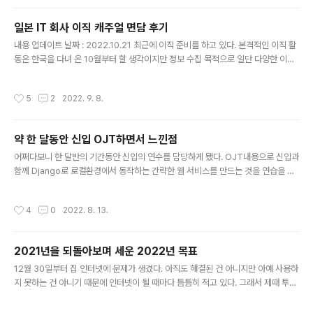
느끼는 동시에 다음 이벤트를 마주하기 전에 얼마나 다른
모습의 나를 마주하게 될지 기대가 된다. 각설하고 올해도
일본 IT 회사 이직 캐주얼 면담 후기
어김없이 2022년을 회고해보고 앞으로 걸어나갈 2023
글 내용
년에 대해서 생각을 정리할 포스팅을 작성하고자 한다. 나
내용 업데이트 날짜 : 2022.10.21 최근에 이직 준비를 하고 있다. 본격적인 이직 활
의 2022년 1. 지난 2022년 목표 달성여부 확인 2022년
동은 한국을 다녀 온 10월부터 할 생각이지만 정보 수집 목적으로 일단 다양한 이직
돌이켜보면 초반은 꽤 순탄했던 것 같았는데, 중~후반부에
사이트에 이력서 등록해 놓고 연락이 오는 기업들과 캐주얼 면담 날짜를 조정하거나
서는 몰아치는 한국 방문, 이직 활동 일정에 정신이 없었다.
면담을 보고 있는 상태이다. 일본의 IT 이직 캐주얼 면담에 대한 정보가 한국에는 거
작성시간
5
2
2022. 9. 8.
그러나 웬만한 목표는 달성했..
의 없을 것 같기에 복기겸 정보 공유의 목적으로 면담 내용을 정리하고자한다. 다만
상세하게 기재하면 불이익이 생길 가능성이 있으므로 대략적인 내용만 작성할 생각
이다. 그러므로 여기에 기재된 이니셜은 실제 기업명과 관계가 없다. 또한이 게시물
약 한 달동안 신입 OJT하면서 느낀점
은 기업 면담을 볼 때마다 내용을 추가할 예정으로 이 게시물은 이직 활동이 끝날 때
글 내용
까지 계속 업데이트 될 예정이다. 그러나 이 게시..
어쩌다보니 한 달반의 기간동안 신입의 연수를 담당하게 됐다. OJT내용으로 신입과
함께 Django로 로컬환경에서 동작하는 간략한 웹 서비스를 만드는 것을 연습을 했
다. 웹 개발은 거의 2년만이고 신입을 가르쳐 본 경험은 이번이 처음이었기에 OJT
를 담당한 선배로서 미숙한 부분이 많았다. 반성하는 의미에서 어떻게 OJT를 진행
작성시간
4
0
2022. 8. 13.
했었으면 더 좋았을지 느꼈던 점을 정말 간략하게 정리해봤다. - 본격적인 OJT 전
에 신입의 스킬 수준을 정확히 파악해두기 → xx 사용해봤느냐와 같은 같이 단순 스
킬 사용 여부를 확인하는 질문보다 xx을 어느정도 수준까지 다뤄봤는지에 대해 질문
2021년을 되돌아보며 세운 2022년 목표
하여 신입의 스킬 이해도(깊이)를 파악해두기. - 프로젝트 시작 전, 나의 업무 시간 알
글 내용
려주기. → 업무 외 시간에 연락오는 것을 방지하기 ..
12월 30일부터 집 인터넷에 문제가 생겼다. 아직도 해결된 건 아니지만 아예 사용하
지 못하는 건 아니기 때문에 인터넷이 될 때마다 틈틈히 적고 있다. 그래서 제때 투고
하지는 못하겠지만 2021년에 대한 회고와 2022년에 목표에 대해 얘기해보고자 한
다. 나의 2021년 1. 지난 2021년 목표 달성여부 확인 2021년 목표에 대한 내용이